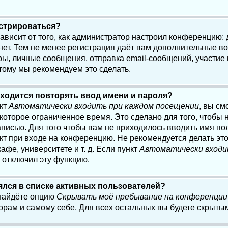
истрироваться?
 зависит от того, как администратор настроил конференцию:
нет. Тем не менее регистрация даёт вам дополнительные в
, личные сообщения, отправка email-сообщений, участие в 
этому мы рекомендуем это сделать.
ходится повторять ввод имени и пароля?
нкт
Автоматически входить при каждом посещении
, вы см
оторое ограниченное время. Это сделано для того, чтобы н
писью. Для того чтобы вам не приходилось вводить имя по
кт при входе на конференцию. Не рекомендуется делать эт
афе, университете и т. д. Если пункт
Автоматически входи
р отключил эту функцию.
лялся в списке активных пользователей?
 найдёте опцию
Скрывать моё пребывание на конференции
орам и самому себе. Для всех остальных вы будете скрыты