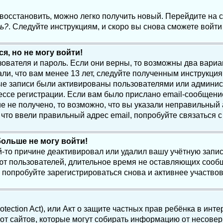
 восстановить, можно легко получить новый. Перейдите на
ь?
. Следуйте инструкциям, и скоро вы снова сможете войт
я, но не могу войти!
зователя и пароль. Если они верны, то возможны два вари
ли, что вам менее 13 лет, следуйте полученным инструкци
ые записи были активированы пользователями или админист
ссе регистрации. Если вам было прислано email-сообщени
е не получено, то возможно, что вы указали неправильный 
что ввели правильный адрес email, попробуйте связаться 
больше не могу войти!
-то причине деактивировал или удалил вашу учётную запись
т пользователей, длительное время не оставляющих сооб
 попробуйте зарегистрироваться снова и активнее участвов
otection Act), или Акт о защите частных прав ребёнка в интер
т сайтов, которые могут собирать информацию от несовер