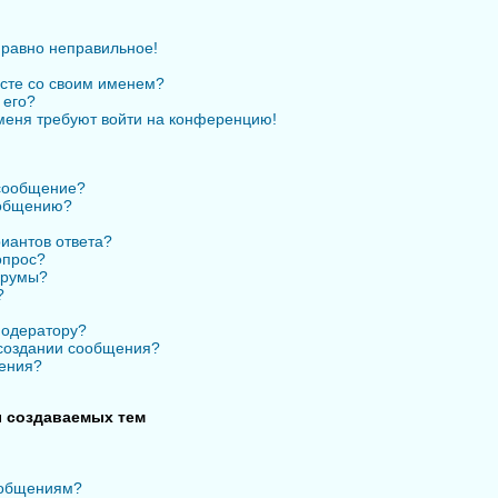
 равно неправильное!
есте со своим именем?
 его?
 меня требуют войти на конференцию!
 сообщение?
ообщению?
иантов ответа?
опрос?
орумы?
?
модератору?
 создании сообщения?
ения?
 создаваемых тем
ообщениям?