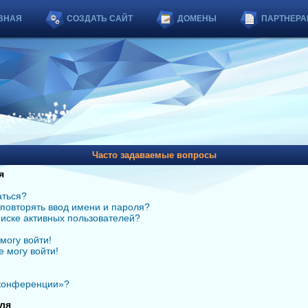
ВНАЯ
СОЗДАТЬ САЙТ
ДОМЕНЫ
ПАРТНЕРА
Часто задаваемые вопросы
я
аться?
повторять ввод имени и пароля?
списке активных пользователей?
могу войти!
е могу войти!
 конференции»?
ля