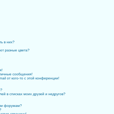
ть в них?
ют разные цвета?
?
я!
личные сообщения!
ail от кого-то с этой конференции!
в?
лей в списках моих друзей и недругов?
или форумам?
?
устую страницу!