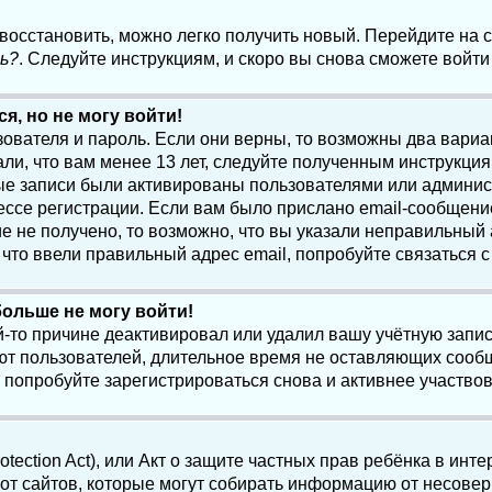
 восстановить, можно легко получить новый. Перейдите на
ь?
. Следуйте инструкциям, и скоро вы снова сможете войт
я, но не могу войти!
зователя и пароль. Если они верны, то возможны два вари
ли, что вам менее 13 лет, следуйте полученным инструкци
ые записи были активированы пользователями или админист
ссе регистрации. Если вам было прислано email-сообщени
е не получено, то возможно, что вы указали неправильный 
что ввели правильный адрес email, попробуйте связаться 
больше не могу войти!
-то причине деактивировал или удалил вашу учётную запись
т пользователей, длительное время не оставляющих сооб
 попробуйте зарегистрироваться снова и активнее участвов
otection Act), или Акт о защите частных прав ребёнка в интер
т сайтов, которые могут собирать информацию от несовер