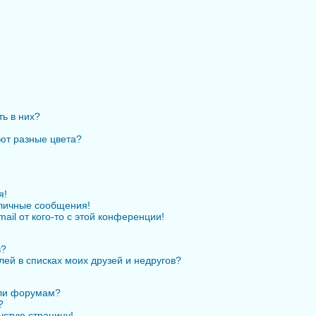
ть в них?
ют разные цвета?
?
я!
личные сообщения!
ail от кого-то с этой конференции!
в?
лей в списках моих друзей и недругов?
или форумам?
?
устую страницу!