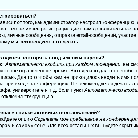
истрироваться?
 зависит от того, как администратор настроил конференцию:
нет. Тем не менее регистрация даёт вам дополнительные в
, личные сообщения, отправка email-сообщений, участие в 
этому мы рекомендуем это сделать.
ходится повторять ввод имени и пароля?
нкт
Автоматически входить при каждом посещении
, вы см
оторое ограниченное время. Это сделано для того, чтобы н
писью. Для того чтобы вам не приходилось вводить имя по
кт при входе на конференцию. Не рекомендуется делать эт
афе, университете и т. д. Если пункт
Автоматически входи
р отключил эту функцию.
лялся в списке активных пользователей?
 найдёте опцию
Скрывать моё пребывание на конференции
орам и самому себе. Для всех остальных вы будете скрыты