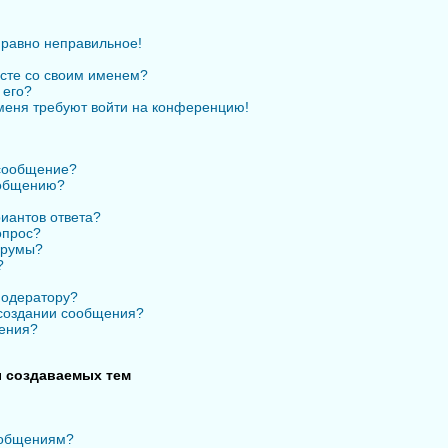
 равно неправильное!
есте со своим именем?
 его?
 меня требуют войти на конференцию!
 сообщение?
ообщению?
иантов ответа?
опрос?
орумы?
?
модератору?
 создании сообщения?
ения?
 создаваемых тем
ообщениям?