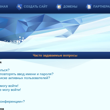
ВНАЯ
СОЗДАТЬ САЙТ
ДОМЕНЫ
ПАРТНЕРА
Часто задаваемые вопросы
я
аться?
повторять ввод имени и пароля?
списке активных пользователей?
могу войти!
е могу войти!
 конференции»?
ля