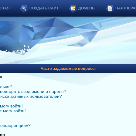
ВНАЯ
СОЗДАТЬ САЙТ
ДОМЕНЫ
ПАРТНЕРА
Часто задаваемые вопросы
я
аться?
повторять ввод имени и пароля?
списке активных пользователей?
могу войти!
е могу войти!
 конференции»?
ля