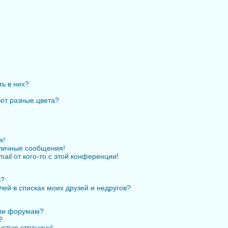
ть в них?
ют разные цвета?
?
я!
личные сообщения!
ail от кого-то с этой конференции!
в?
лей в списках моих друзей и недругов?
или форумам?
?
устую страницу!