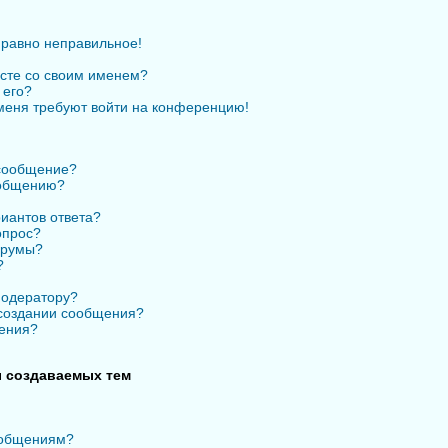
 равно неправильное!
есте со своим именем?
 его?
 меня требуют войти на конференцию!
 сообщение?
ообщению?
иантов ответа?
опрос?
орумы?
?
модератору?
 создании сообщения?
ения?
 создаваемых тем
ообщениям?