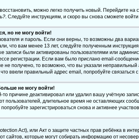
 восстановить, можно легко получить новый. Перейдите на
ь?
. Следуйте инструкциям, и скоро вы снова сможете войт
я, но не могу войти!
зователя и пароль. Если они верны, то возможны два вари
ли, что вам менее 13 лет, следуйте полученным инструкци
ые записи были активированы пользователями или админист
ссе регистрации. Если вам было прислано email-сообщени
е не получено, то возможно, что вы указали неправильный 
что ввели правильный адрес email, попробуйте связаться 
больше не могу войти!
-то причине деактивировал или удалил вашу учётную запись
т пользователей, длительное время не оставляющих сооб
 попробуйте зарегистрироваться снова и активнее участвов
otection Act), или Акт о защите частных прав ребёнка в интер
т сайтов, которые могут собирать информацию от несовер