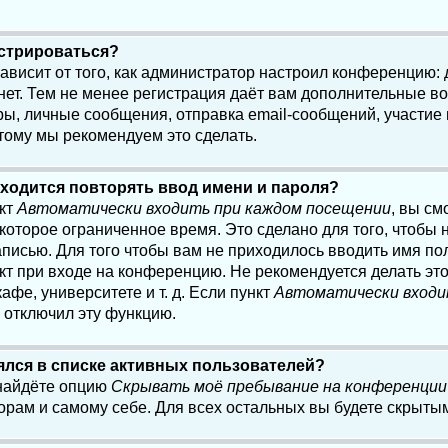
истрироваться?
 зависит от того, как администратор настроил конференцию:
нет. Тем не менее регистрация даёт вам дополнительные в
, личные сообщения, отправка email-сообщений, участие в 
этому мы рекомендуем это сделать.
ходится повторять ввод имени и пароля?
нкт
Автоматически входить при каждом посещении
, вы см
оторое ограниченное время. Это сделано для того, чтобы н
писью. Для того чтобы вам не приходилось вводить имя по
кт при входе на конференцию. Не рекомендуется делать эт
афе, университете и т. д. Если пункт
Автоматически входи
р отключил эту функцию.
лялся в списке активных пользователей?
 найдёте опцию
Скрывать моё пребывание на конференции
орам и самому себе. Для всех остальных вы будете скрыты