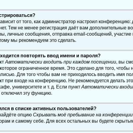
истрироваться?
 зависит от того, как администратор настроил конференцию:
нет. Тем не менее регистрация даёт вам дополнительные в
, личные сообщения, отправка email-сообщений, участие в 
этому мы рекомендуем это сделать.
ходится повторять ввод имени и пароля?
нкт
Автоматически входить при каждом посещении
, вы см
оторое ограниченное время. Это сделано для того, чтобы н
писью. Для того чтобы вам не приходилось вводить имя по
кт при входе на конференцию. Не рекомендуется делать эт
афе, университете и т. д. Если пункт
Автоматически входи
р отключил эту функцию.
лялся в списке активных пользователей?
 найдёте опцию
Скрывать моё пребывание на конференции
орам и самому себе. Для всех остальных вы будете скрыты