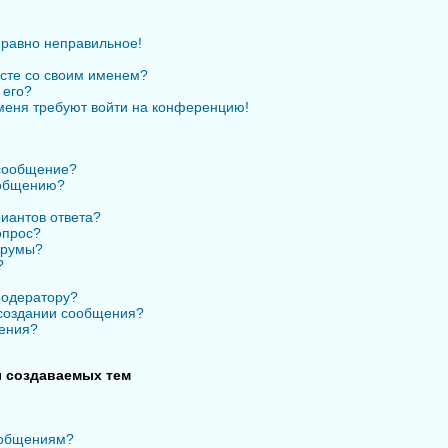
 равно неправильное!
есте со своим именем?
 его?
 меня требуют войти на конференцию!
 сообщение?
ообщению?
иантов ответа?
опрос?
орумы?
?
модератору?
 создании сообщения?
ения?
 создаваемых тем
ообщениям?