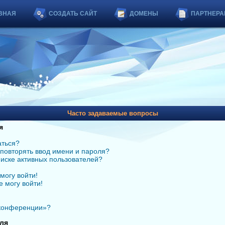
ВНАЯ
СОЗДАТЬ САЙТ
ДОМЕНЫ
ПАРТНЕРА
Часто задаваемые вопросы
я
аться?
повторять ввод имени и пароля?
списке активных пользователей?
могу войти!
е могу войти!
 конференции»?
ля