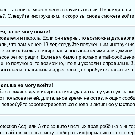
 восстановить, можно легко получить новый. Перейдите на
ь?
. Следуйте инструкциям, и скоро вы снова сможете войт
я, но не могу войти!
зователя и пароль. Если они верны, то возможны два вари
ли, что вам менее 13 лет, следуйте полученным инструкци
ые записи были активированы пользователями или админист
ссе регистрации. Если вам было прислано email-сообщени
е не получено, то возможно, что вы указали неправильный 
что ввели правильный адрес email, попробуйте связаться 
больше не могу войти!
-то причине деактивировал или удалил вашу учётную запись
т пользователей, длительное время не оставляющих сооб
 попробуйте зарегистрироваться снова и активнее участвов
otection Act), или Акт о защите частных прав ребёнка в интер
т сайтов, которые могут собирать информацию от несовер