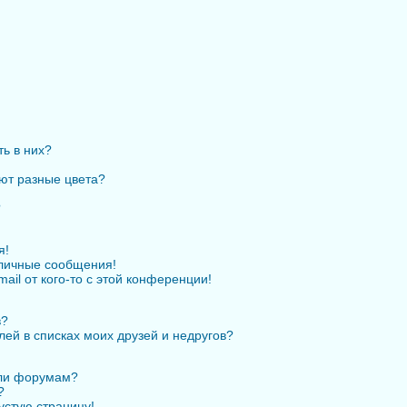
ть в них?
ют разные цвета?
?
я!
личные сообщения!
ail от кого-то с этой конференции!
в?
лей в списках моих друзей и недругов?
или форумам?
?
устую страницу!