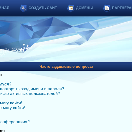
ВНАЯ
СОЗДАТЬ САЙТ
ДОМЕНЫ
ПАРТНЕРА
Часто задаваемые вопросы
я
аться?
повторять ввод имени и пароля?
списке активных пользователей?
могу войти!
е могу войти!
 конференции»?
ля