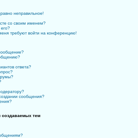
 равно неправильное!
есте со своим именем?
 его?
 меня требуют войти на конференцию!
 сообщение?
ообщению?
иантов ответа?
опрос?
орумы?
?
модератору?
 создании сообщения?
ения?
 создаваемых тем
ообщениям?