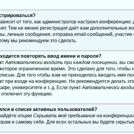
истрироваться?
 зависит от того, как администратор настроил конференцию:
нет. Тем не менее регистрация даёт вам дополнительные в
, личные сообщения, отправка email-сообщений, участие в 
этому мы рекомендуем это сделать.
ходится повторять ввод имени и пароля?
нкт
Автоматически входить при каждом посещении
, вы см
оторое ограниченное время. Это сделано для того, чтобы н
писью. Для того чтобы вам не приходилось вводить имя по
кт при входе на конференцию. Не рекомендуется делать эт
афе, университете и т. д. Если пункт
Автоматически входи
р отключил эту функцию.
лялся в списке активных пользователей?
 найдёте опцию
Скрывать моё пребывание на конференции
орам и самому себе. Для всех остальных вы будете скрыты