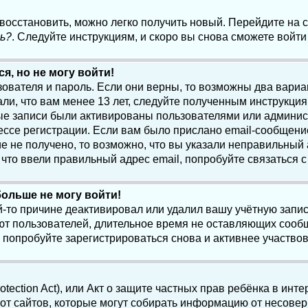
 восстановить, можно легко получить новый. Перейдите на
ь?
. Следуйте инструкциям, и скоро вы снова сможете войт
я, но не могу войти!
зователя и пароль. Если они верны, то возможны два вари
ли, что вам менее 13 лет, следуйте полученным инструкци
ые записи были активированы пользователями или админист
ссе регистрации. Если вам было прислано email-сообщени
е не получено, то возможно, что вы указали неправильный 
что ввели правильный адрес email, попробуйте связаться 
больше не могу войти!
-то причине деактивировал или удалил вашу учётную запись
т пользователей, длительное время не оставляющих сооб
 попробуйте зарегистрироваться снова и активнее участвов
otection Act), или Акт о защите частных прав ребёнка в интер
т сайтов, которые могут собирать информацию от несовер