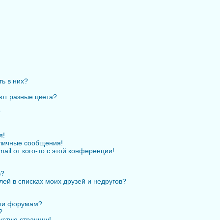
ть в них?
ют разные цвета?
?
я!
личные сообщения!
ail от кого-то с этой конференции!
в?
лей в списках моих друзей и недругов?
или форумам?
?
устую страницу!