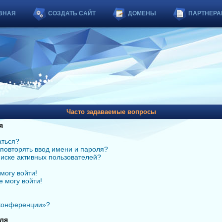
ВНАЯ
СОЗДАТЬ САЙТ
ДОМЕНЫ
ПАРТНЕРА
Часто задаваемые вопросы
я
аться?
повторять ввод имени и пароля?
списке активных пользователей?
могу войти!
е могу войти!
 конференции»?
ля