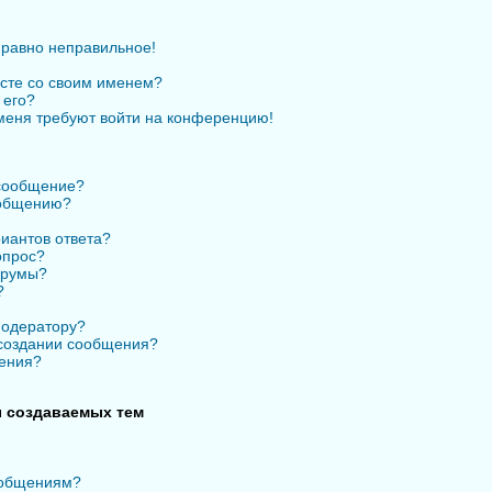
 равно неправильное!
есте со своим именем?
 его?
 меня требуют войти на конференцию!
 сообщение?
ообщению?
иантов ответа?
опрос?
орумы?
?
модератору?
 создании сообщения?
ения?
 создаваемых тем
ообщениям?