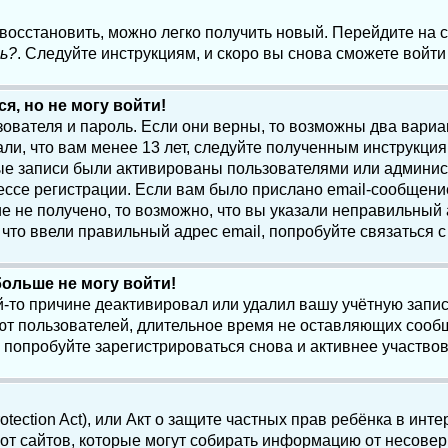
 восстановить, можно легко получить новый. Перейдите на
ь?
. Следуйте инструкциям, и скоро вы снова сможете войт
я, но не могу войти!
зователя и пароль. Если они верны, то возможны два вари
ли, что вам менее 13 лет, следуйте полученным инструкци
ые записи были активированы пользователями или админист
ссе регистрации. Если вам было прислано email-сообщени
е не получено, то возможно, что вы указали неправильный 
что ввели правильный адрес email, попробуйте связаться 
больше не могу войти!
-то причине деактивировал или удалил вашу учётную запись
т пользователей, длительное время не оставляющих сооб
 попробуйте зарегистрироваться снова и активнее участвов
otection Act), или Акт о защите частных прав ребёнка в интер
т сайтов, которые могут собирать информацию от несовер