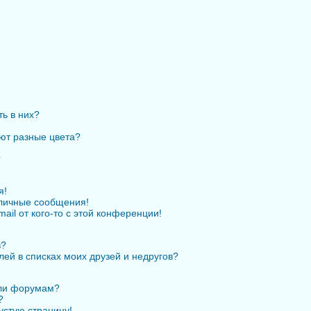
ть в них?
ют разные цвета?
?
я!
личные сообщения!
ail от кого-то с этой конференции!
в?
лей в списках моих друзей и недругов?
или форумам?
?
устую страницу!