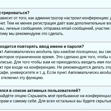
истрироваться?
 зависит от того, как администратор настроил конференцию:
нет. Тем не менее регистрация даёт вам дополнительные в
, личные сообщения, отправка email-сообщений, участие в 
этому мы рекомендуем это сделать.
ходится повторять ввод имени и пароля?
нкт
Автоматически входить при каждом посещении
, вы см
оторое ограниченное время. Это сделано для того, чтобы н
писью. Для того чтобы вам не приходилось вводить имя по
кт при входе на конференцию. Не рекомендуется делать эт
афе, университете и т. д. Если пункт
Автоматически входи
р отключил эту функцию.
лялся в списке активных пользователей?
 найдёте опцию
Скрывать моё пребывание на конференции
орам и самому себе. Для всех остальных вы будете скрыты