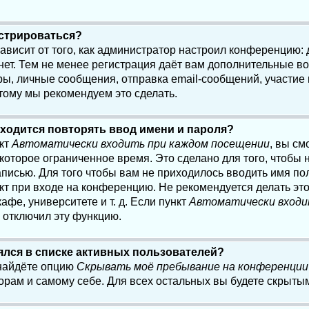
истрироваться?
 зависит от того, как администратор настроил конференцию:
нет. Тем не менее регистрация даёт вам дополнительные в
, личные сообщения, отправка email-сообщений, участие в 
этому мы рекомендуем это сделать.
ходится повторять ввод имени и пароля?
нкт
Автоматически входить при каждом посещении
, вы см
оторое ограниченное время. Это сделано для того, чтобы н
писью. Для того чтобы вам не приходилось вводить имя по
кт при входе на конференцию. Не рекомендуется делать эт
афе, университете и т. д. Если пункт
Автоматически входи
р отключил эту функцию.
лялся в списке активных пользователей?
 найдёте опцию
Скрывать моё пребывание на конференции
орам и самому себе. Для всех остальных вы будете скрыты