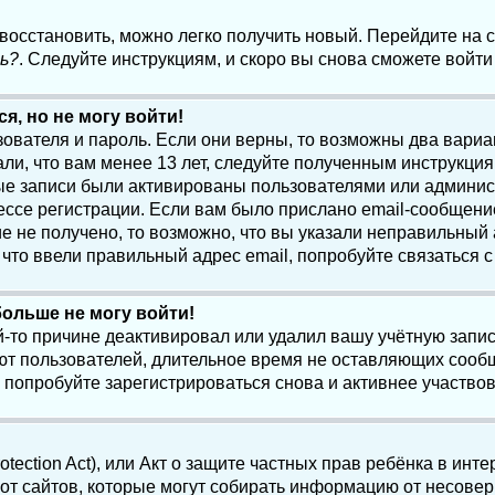
 восстановить, можно легко получить новый. Перейдите на
ь?
. Следуйте инструкциям, и скоро вы снова сможете войт
я, но не могу войти!
зователя и пароль. Если они верны, то возможны два вари
ли, что вам менее 13 лет, следуйте полученным инструкци
ые записи были активированы пользователями или админист
ссе регистрации. Если вам было прислано email-сообщени
е не получено, то возможно, что вы указали неправильный 
что ввели правильный адрес email, попробуйте связаться 
больше не могу войти!
-то причине деактивировал или удалил вашу учётную запись
т пользователей, длительное время не оставляющих сооб
 попробуйте зарегистрироваться снова и активнее участвов
otection Act), или Акт о защите частных прав ребёнка в интер
т сайтов, которые могут собирать информацию от несовер