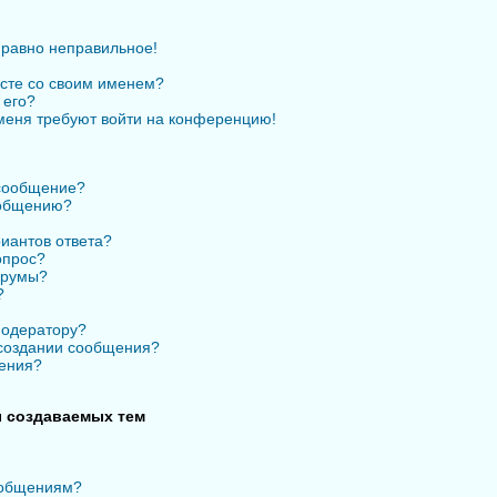
 равно неправильное!
есте со своим именем?
 его?
 меня требуют войти на конференцию!
 сообщение?
ообщению?
иантов ответа?
опрос?
орумы?
?
модератору?
 создании сообщения?
ения?
 создаваемых тем
ообщениям?