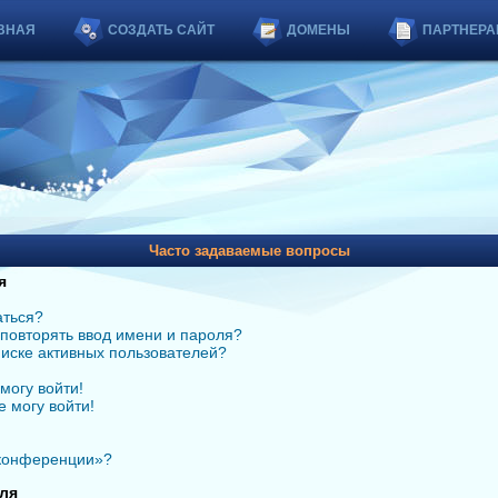
ВНАЯ
СОЗДАТЬ САЙТ
ДОМЕНЫ
ПАРТНЕРА
Часто задаваемые вопросы
я
аться?
повторять ввод имени и пароля?
списке активных пользователей?
могу войти!
е могу войти!
 конференции»?
ля