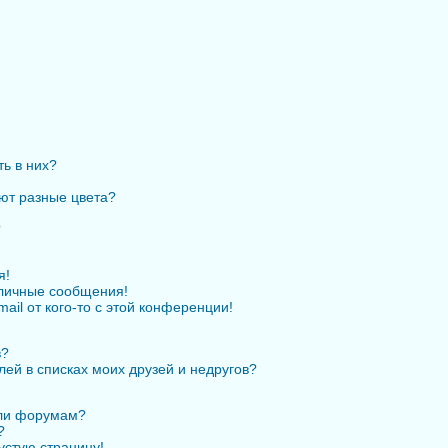
ть в них?
ют разные цвета?
?
я!
личные сообщения!
ail от кого-то с этой конференции!
в?
лей в списках моих друзей и недругов?
или форумам?
?
устую страницу!