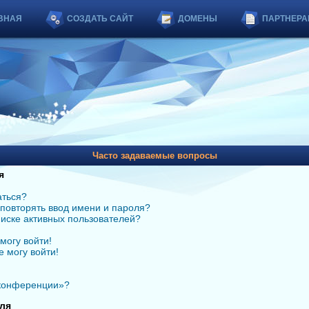
ВНАЯ
СОЗДАТЬ САЙТ
ДОМЕНЫ
ПАРТНЕРА
Часто задаваемые вопросы
я
аться?
повторять ввод имени и пароля?
списке активных пользователей?
могу войти!
е могу войти!
 конференции»?
ля