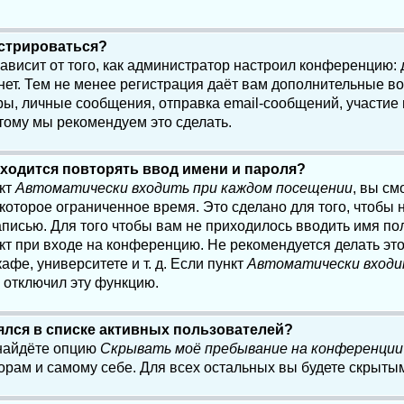
истрироваться?
 зависит от того, как администратор настроил конференцию:
нет. Тем не менее регистрация даёт вам дополнительные в
, личные сообщения, отправка email-сообщений, участие в 
этому мы рекомендуем это сделать.
ходится повторять ввод имени и пароля?
нкт
Автоматически входить при каждом посещении
, вы см
оторое ограниченное время. Это сделано для того, чтобы н
писью. Для того чтобы вам не приходилось вводить имя по
кт при входе на конференцию. Не рекомендуется делать эт
афе, университете и т. д. Если пункт
Автоматически входи
р отключил эту функцию.
лялся в списке активных пользователей?
 найдёте опцию
Скрывать моё пребывание на конференции
орам и самому себе. Для всех остальных вы будете скрыты