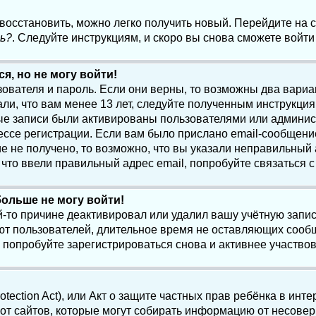
 восстановить, можно легко получить новый. Перейдите на
ь?
. Следуйте инструкциям, и скоро вы снова сможете войт
я, но не могу войти!
зователя и пароль. Если они верны, то возможны два вари
ли, что вам менее 13 лет, следуйте полученным инструкци
ые записи были активированы пользователями или админист
ссе регистрации. Если вам было прислано email-сообщени
е не получено, то возможно, что вы указали неправильный 
что ввели правильный адрес email, попробуйте связаться 
больше не могу войти!
-то причине деактивировал или удалил вашу учётную запись
т пользователей, длительное время не оставляющих сооб
 попробуйте зарегистрироваться снова и активнее участвов
otection Act), или Акт о защите частных прав ребёнка в интер
т сайтов, которые могут собирать информацию от несовер