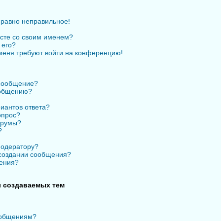
 равно неправильное!
есте со своим именем?
 его?
 меня требуют войти на конференцию!
 сообщение?
ообщению?
иантов ответа?
опрос?
орумы?
?
модератору?
 создании сообщения?
ения?
 создаваемых тем
ообщениям?