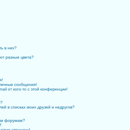
ть в них?
ют разные цвета?
?
я!
личные сообщения!
ail от кого-то с этой конференции!
в?
лей в списках моих друзей и недругов?
или форумам?
?
устую страницу!