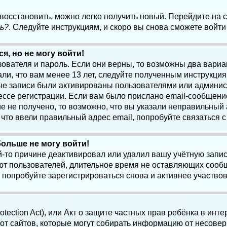
 восстановить, можно легко получить новый. Перейдите на
ь?
. Следуйте инструкциям, и скоро вы снова сможете войт
я, но не могу войти!
зователя и пароль. Если они верны, то возможны два вари
ли, что вам менее 13 лет, следуйте полученным инструкци
ые записи были активированы пользователями или админист
ссе регистрации. Если вам было прислано email-сообщени
е не получено, то возможно, что вы указали неправильный 
что ввели правильный адрес email, попробуйте связаться 
больше не могу войти!
-то причине деактивировал или удалил вашу учётную запись
т пользователей, длительное время не оставляющих сооб
 попробуйте зарегистрироваться снова и активнее участвов
otection Act), или Акт о защите частных прав ребёнка в интер
т сайтов, которые могут собирать информацию от несовер