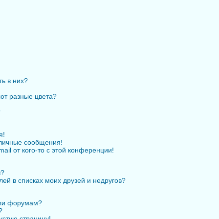
ть в них?
ют разные цвета?
?
я!
личные сообщения!
ail от кого-то с этой конференции!
в?
лей в списках моих друзей и недругов?
или форумам?
?
устую страницу!