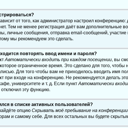
истрироваться?
 зависит от того, как администратор настроил конференцию:
нет. Тем не менее регистрация даёт вам дополнительные в
, личные сообщения, отправка email-сообщений, участие в 
этому мы рекомендуем это сделать.
ходится повторять ввод имени и пароля?
нкт
Автоматически входить при каждом посещении
, вы см
оторое ограниченное время. Это сделано для того, чтобы н
писью. Для того чтобы вам не приходилось вводить имя по
кт при входе на конференцию. Не рекомендуется делать эт
афе, университете и т. д. Если пункт
Автоматически входи
р отключил эту функцию.
лялся в списке активных пользователей?
 найдёте опцию
Скрывать моё пребывание на конференции
орам и самому себе. Для всех остальных вы будете скрыты