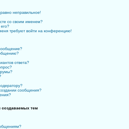
 равно неправильное!
есте со своим именем?
 его?
 меня требуют войти на конференцию!
 сообщение?
ообщению?
иантов ответа?
опрос?
орумы?
?
модератору?
 создании сообщения?
ения?
 создаваемых тем
ообщениям?