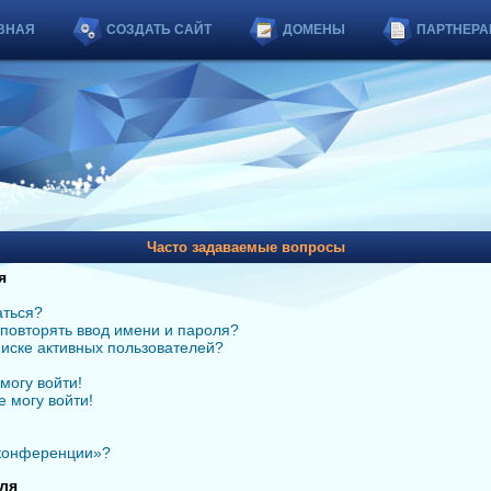
ВНАЯ
СОЗДАТЬ САЙТ
ДОМЕНЫ
ПАРТНЕРА
Часто задаваемые вопросы
я
аться?
повторять ввод имени и пароля?
списке активных пользователей?
могу войти!
е могу войти!
 конференции»?
ля