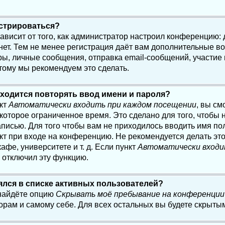
истрироваться?
 зависит от того, как администратор настроил конференцию:
нет. Тем не менее регистрация даёт вам дополнительные в
, личные сообщения, отправка email-сообщений, участие в 
этому мы рекомендуем это сделать.
ходится повторять ввод имени и пароля?
нкт
Автоматически входить при каждом посещении
, вы см
оторое ограниченное время. Это сделано для того, чтобы н
писью. Для того чтобы вам не приходилось вводить имя по
кт при входе на конференцию. Не рекомендуется делать эт
афе, университете и т. д. Если пункт
Автоматически входи
р отключил эту функцию.
лялся в списке активных пользователей?
 найдёте опцию
Скрывать моё пребывание на конференции
орам и самому себе. Для всех остальных вы будете скрыты