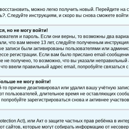
 восстановить, можно легко получить новый. Перейдите на
ь?
. Следуйте инструкциям, и скоро вы снова сможете войт
я, но не могу войти!
зователя и пароль. Если они верны, то возможны два вари
ли, что вам менее 13 лет, следуйте полученным инструкци
ые записи были активированы пользователями или админист
ссе регистрации. Если вам было прислано email-сообщени
е не получено, то возможно, что вы указали неправильный 
что ввели правильный адрес email, попробуйте связаться 
больше не могу войти!
-то причине деактивировал или удалил вашу учётную запись
т пользователей, длительное время не оставляющих сооб
 попробуйте зарегистрироваться снова и активнее участвов
otection Act), или Акт о защите частных прав ребёнка в интер
т сайтов, которые могут собирать информацию от несовер