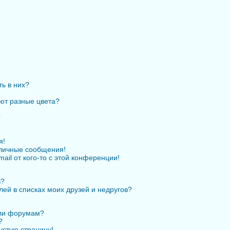
ть в них?
ют разные цвета?
?
я!
личные сообщения!
ail от кого-то с этой конференции!
в?
лей в списках моих друзей и недругов?
или форумам?
?
устую страницу!