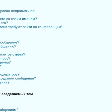
 равно неправильное!
есте со своим именем?
 его?
 меня требуют войти на конференцию!
 сообщение?
ообщению?
иантов ответа?
опрос?
орумы?
?
модератору?
 создании сообщения?
ения?
 создаваемых тем
ообщениям?