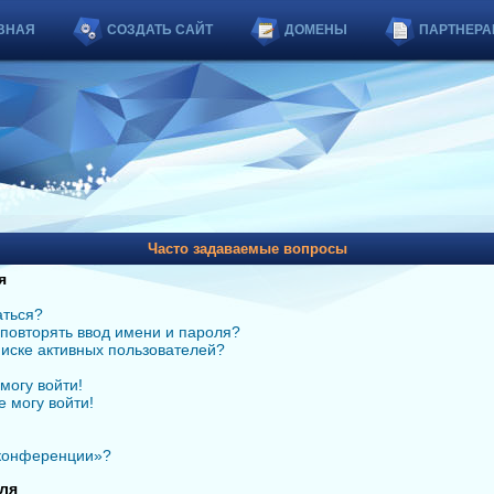
ВНАЯ
СОЗДАТЬ САЙТ
ДОМЕНЫ
ПАРТНЕРА
Часто задаваемые вопросы
я
аться?
повторять ввод имени и пароля?
списке активных пользователей?
могу войти!
е могу войти!
 конференции»?
ля