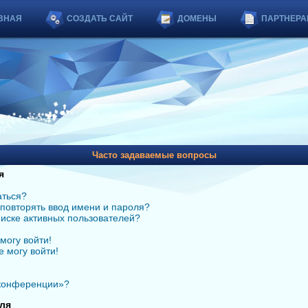
ВНАЯ
СОЗДАТЬ САЙТ
ДОМЕНЫ
ПАРТНЕРА
Часто задаваемые вопросы
я
аться?
повторять ввод имени и пароля?
списке активных пользователей?
могу войти!
е могу войти!
 конференции»?
ля