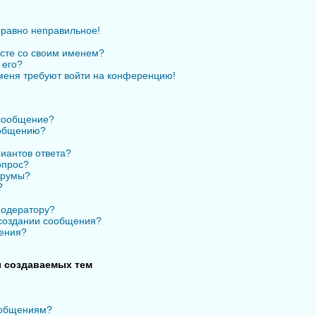
 равно неправильное!
есте со своим именем?
 его?
 меня требуют войти на конференцию!
 сообщение?
ообщению?
иантов ответа?
опрос?
орумы?
?
модератору?
 создании сообщения?
ения?
 создаваемых тем
ообщениям?