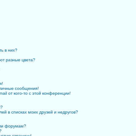
ть в них?
ют разные цвета?
?
я!
личные сообщения!
ail от кого-то с этой конференции!
в?
лей в списках моих друзей и недругов?
или форумам?
?
устую страницу!