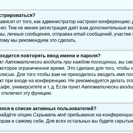
истрироваться?
 зависит от того, как администратор настроил конференцию:
нет. Тем не менее регистрация даёт вам дополнительные в
, личные сообщения, отправка email-сообщений, участие в 
этому мы рекомендуем это сделать.
ходится повторять ввод имени и пароля?
нкт
Автоматически входить при каждом посещении
, вы см
оторое ограниченное время. Это сделано для того, чтобы н
писью. Для того чтобы вам не приходилось вводить имя по
кт при входе на конференцию. Не рекомендуется делать эт
афе, университете и т. д. Если пункт
Автоматически входи
р отключил эту функцию.
лялся в списке активных пользователей?
 найдёте опцию
Скрывать моё пребывание на конференции
орам и самому себе. Для всех остальных вы будете скрыты