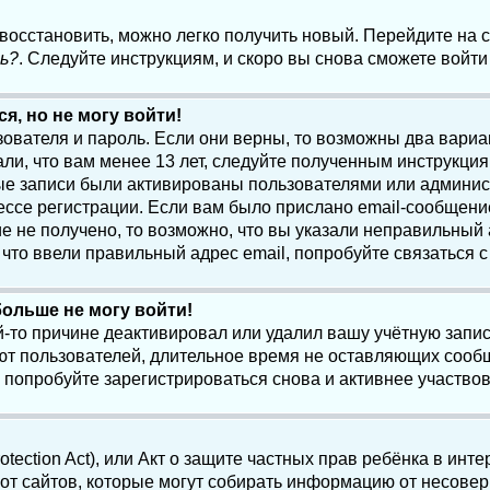
 восстановить, можно легко получить новый. Перейдите на
ь?
. Следуйте инструкциям, и скоро вы снова сможете войт
я, но не могу войти!
зователя и пароль. Если они верны, то возможны два вари
ли, что вам менее 13 лет, следуйте полученным инструкци
ые записи были активированы пользователями или админист
ссе регистрации. Если вам было прислано email-сообщени
е не получено, то возможно, что вы указали неправильный 
что ввели правильный адрес email, попробуйте связаться 
больше не могу войти!
-то причине деактивировал или удалил вашу учётную запись
т пользователей, длительное время не оставляющих сооб
 попробуйте зарегистрироваться снова и активнее участвов
otection Act), или Акт о защите частных прав ребёнка в интер
т сайтов, которые могут собирать информацию от несовер