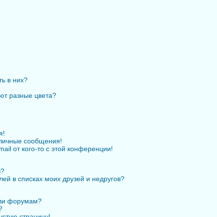
ть в них?
ют разные цвета?
?
я!
личные сообщения!
ail от кого-то с этой конференции!
в?
лей в списках моих друзей и недругов?
или форумам?
?
устую страницу!