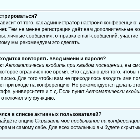
истрироваться?
 зависит от того, как администратор настроил конференцию:
нет. Тем не менее регистрация даёт вам дополнительные в
, личные сообщения, отправка email-сообщений, участие в 
этому мы рекомендуем это сделать.
ходится повторять ввод имени и пароля?
нкт
Автоматически входить при каждом посещении
, вы см
оторое ограниченное время. Это сделано для того, чтобы н
писью. Для того чтобы вам не приходилось вводить имя по
кт при входе на конференцию. Не рекомендуется делать эт
афе, университете и т. д. Если пункт
Автоматически входи
р отключил эту функцию.
лялся в списке активных пользователей?
 найдёте опцию
Скрывать моё пребывание на конференции
орам и самому себе. Для всех остальных вы будете скрыты