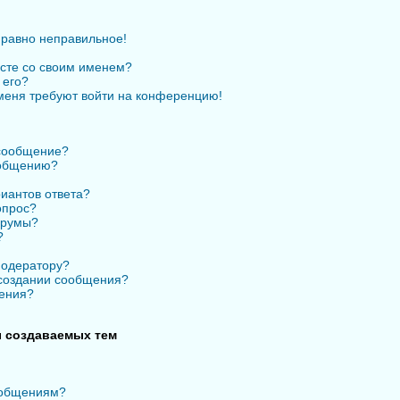
 равно неправильное!
есте со своим именем?
 его?
 меня требуют войти на конференцию!
 сообщение?
ообщению?
иантов ответа?
опрос?
орумы?
?
модератору?
 создании сообщения?
ения?
 создаваемых тем
ообщениям?