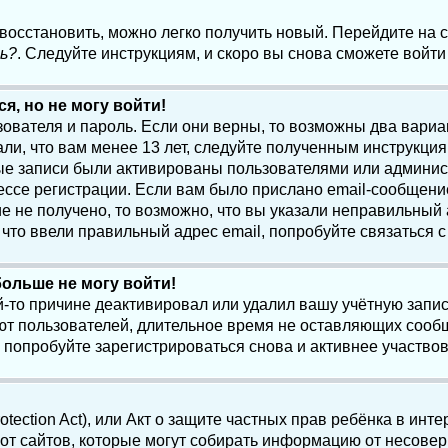
 восстановить, можно легко получить новый. Перейдите на
ь?
. Следуйте инструкциям, и скоро вы снова сможете войт
я, но не могу войти!
зователя и пароль. Если они верны, то возможны два вари
ли, что вам менее 13 лет, следуйте полученным инструкци
ые записи были активированы пользователями или админист
ссе регистрации. Если вам было прислано email-сообщени
е не получено, то возможно, что вы указали неправильный 
что ввели правильный адрес email, попробуйте связаться 
больше не могу войти!
-то причине деактивировал или удалил вашу учётную запись
т пользователей, длительное время не оставляющих сооб
 попробуйте зарегистрироваться снова и активнее участвов
otection Act), или Акт о защите частных прав ребёнка в интер
т сайтов, которые могут собирать информацию от несовер