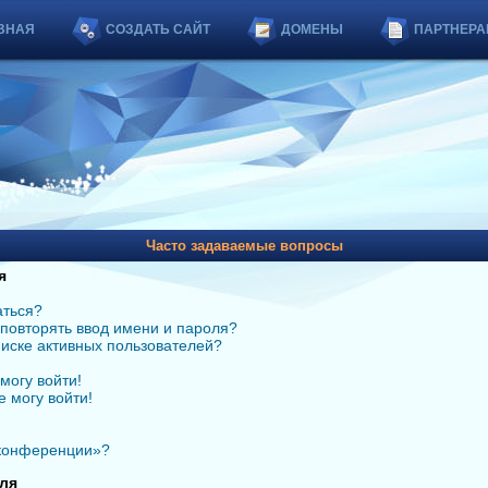
ВНАЯ
СОЗДАТЬ САЙТ
ДОМЕНЫ
ПАРТНЕРА
Часто задаваемые вопросы
я
аться?
повторять ввод имени и пароля?
списке активных пользователей?
могу войти!
е могу войти!
 конференции»?
ля