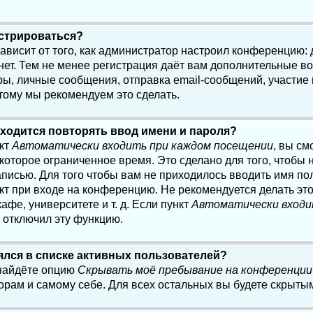
истрироваться?
 зависит от того, как администратор настроил конференцию:
нет. Тем не менее регистрация даёт вам дополнительные в
, личные сообщения, отправка email-сообщений, участие в 
этому мы рекомендуем это сделать.
ходится повторять ввод имени и пароля?
нкт
Автоматически входить при каждом посещении
, вы см
оторое ограниченное время. Это сделано для того, чтобы н
писью. Для того чтобы вам не приходилось вводить имя по
кт при входе на конференцию. Не рекомендуется делать эт
афе, университете и т. д. Если пункт
Автоматически входи
р отключил эту функцию.
лялся в списке активных пользователей?
 найдёте опцию
Скрывать моё пребывание на конференции
орам и самому себе. Для всех остальных вы будете скрыты