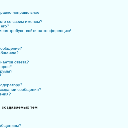
 равно неправильное!
есте со своим именем?
 его?
 меня требуют войти на конференцию!
 сообщение?
ообщению?
иантов ответа?
опрос?
орумы?
?
модератору?
 создании сообщения?
ения?
 создаваемых тем
ообщениям?