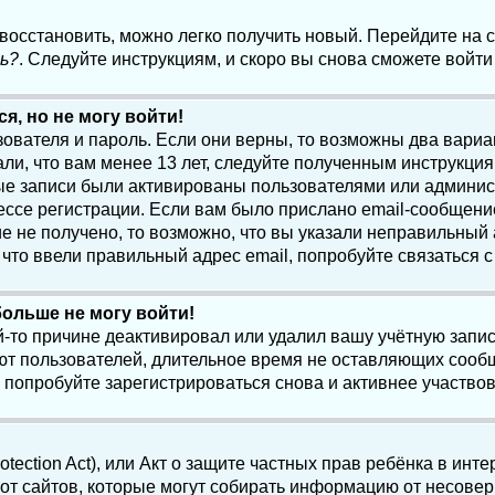
 восстановить, можно легко получить новый. Перейдите на
ь?
. Следуйте инструкциям, и скоро вы снова сможете войт
я, но не могу войти!
зователя и пароль. Если они верны, то возможны два вари
ли, что вам менее 13 лет, следуйте полученным инструкци
ые записи были активированы пользователями или админист
ссе регистрации. Если вам было прислано email-сообщени
е не получено, то возможно, что вы указали неправильный 
что ввели правильный адрес email, попробуйте связаться 
больше не могу войти!
-то причине деактивировал или удалил вашу учётную запись
т пользователей, длительное время не оставляющих сооб
 попробуйте зарегистрироваться снова и активнее участвов
otection Act), или Акт о защите частных прав ребёнка в интер
т сайтов, которые могут собирать информацию от несовер