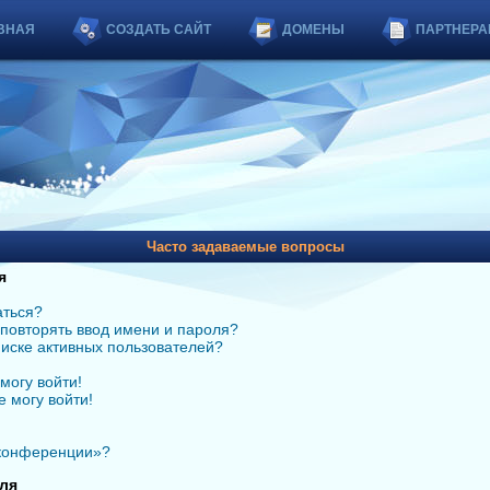
ВНАЯ
СОЗДАТЬ САЙТ
ДОМЕНЫ
ПАРТНЕРА
Часто задаваемые вопросы
я
аться?
повторять ввод имени и пароля?
списке активных пользователей?
могу войти!
е могу войти!
 конференции»?
ля