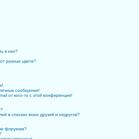
ть в них?
ют разные цвета?
?
я!
личные сообщения!
ail от кого-то с этой конференции!
в?
лей в списках моих друзей и недругов?
или форумам?
?
устую страницу!