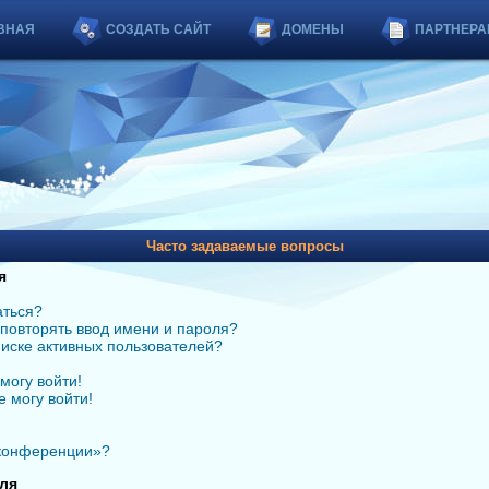
ВНАЯ
СОЗДАТЬ САЙТ
ДОМЕНЫ
ПАРТНЕРА
Часто задаваемые вопросы
я
аться?
повторять ввод имени и пароля?
списке активных пользователей?
могу войти!
е могу войти!
 конференции»?
ля