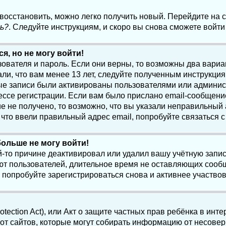
 восстановить, можно легко получить новый. Перейдите на
ь?
. Следуйте инструкциям, и скоро вы снова сможете войт
я, но не могу войти!
зователя и пароль. Если они верны, то возможны два вари
ли, что вам менее 13 лет, следуйте полученным инструкци
ые записи были активированы пользователями или админист
ссе регистрации. Если вам было прислано email-сообщени
е не получено, то возможно, что вы указали неправильный 
что ввели правильный адрес email, попробуйте связаться 
больше не могу войти!
-то причине деактивировал или удалил вашу учётную запись
т пользователей, длительное время не оставляющих сооб
 попробуйте зарегистрироваться снова и активнее участвов
otection Act), или Акт о защите частных прав ребёнка в интер
т сайтов, которые могут собирать информацию от несовер