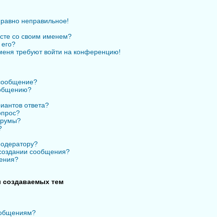
 равно неправильное!
есте со своим именем?
 его?
 меня требуют войти на конференцию!
 сообщение?
ообщению?
иантов ответа?
опрос?
орумы?
?
модератору?
 создании сообщения?
ения?
 создаваемых тем
ообщениям?