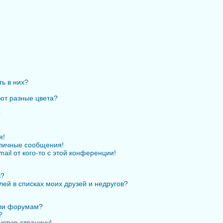
ть в них?
ют разные цвета?
?
я!
личные сообщения!
ail от кого-то с этой конференции!
в?
лей в списках моих друзей и недругов?
или форумам?
?
устую страницу!