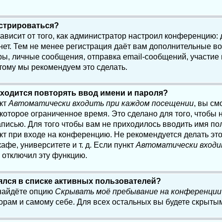
истрироваться?
 зависит от того, как администратор настроил конференцию:
нет. Тем не менее регистрация даёт вам дополнительные в
, личные сообщения, отправка email-сообщений, участие в 
этому мы рекомендуем это сделать.
ходится повторять ввод имени и пароля?
нкт
Автоматически входить при каждом посещении
, вы см
оторое ограниченное время. Это сделано для того, чтобы н
писью. Для того чтобы вам не приходилось вводить имя по
кт при входе на конференцию. Не рекомендуется делать эт
афе, университете и т. д. Если пункт
Автоматически входи
р отключил эту функцию.
лялся в списке активных пользователей?
 найдёте опцию
Скрывать моё пребывание на конференции
орам и самому себе. Для всех остальных вы будете скрыты