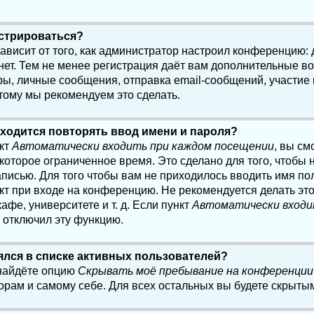
истрироваться?
 зависит от того, как администратор настроил конференцию:
нет. Тем не менее регистрация даёт вам дополнительные в
, личные сообщения, отправка email-сообщений, участие в 
этому мы рекомендуем это сделать.
ходится повторять ввод имени и пароля?
нкт
Автоматически входить при каждом посещении
, вы см
оторое ограниченное время. Это сделано для того, чтобы н
писью. Для того чтобы вам не приходилось вводить имя по
кт при входе на конференцию. Не рекомендуется делать эт
афе, университете и т. д. Если пункт
Автоматически входи
р отключил эту функцию.
лялся в списке активных пользователей?
 найдёте опцию
Скрывать моё пребывание на конференции
орам и самому себе. Для всех остальных вы будете скрыты