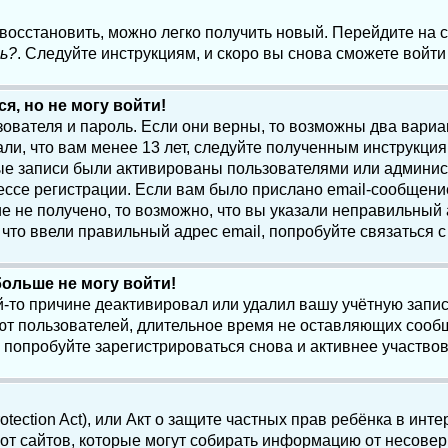
 восстановить, можно легко получить новый. Перейдите на
ь?
. Следуйте инструкциям, и скоро вы снова сможете войт
я, но не могу войти!
зователя и пароль. Если они верны, то возможны два вари
ли, что вам менее 13 лет, следуйте полученным инструкци
ые записи были активированы пользователями или админист
ссе регистрации. Если вам было прислано email-сообщени
е не получено, то возможно, что вы указали неправильный 
что ввели правильный адрес email, попробуйте связаться 
больше не могу войти!
-то причине деактивировал или удалил вашу учётную запись
т пользователей, длительное время не оставляющих сооб
 попробуйте зарегистрироваться снова и активнее участвов
otection Act), или Акт о защите частных прав ребёнка в интер
т сайтов, которые могут собирать информацию от несовер