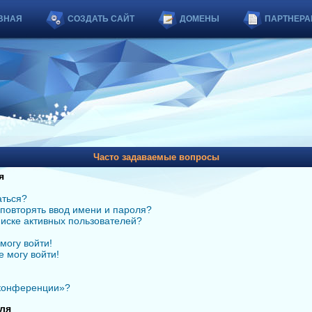
ВНАЯ
СОЗДАТЬ САЙТ
ДОМЕНЫ
ПАРТНЕРА
Часто задаваемые вопросы
я
аться?
повторять ввод имени и пароля?
списке активных пользователей?
могу войти!
е могу войти!
 конференции»?
ля