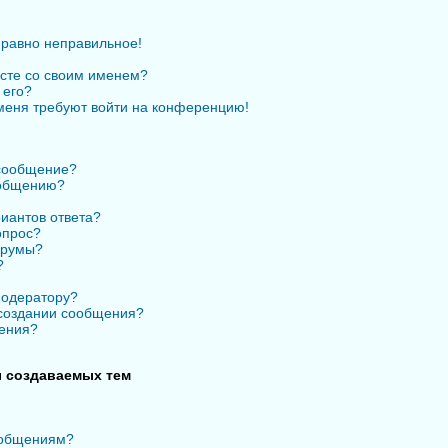
 равно неправильное!
есте со своим именем?
 его?
 меня требуют войти на конференцию!
 сообщение?
ообщению?
иантов ответа?
опрос?
орумы?
?
модератору?
 создании сообщения?
ения?
 создаваемых тем
ообщениям?