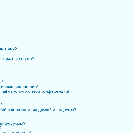
ть в них?
ют разные цвета?
?
я!
личные сообщения!
ail от кого-то с этой конференции!
в?
лей в списках моих друзей и недругов?
или форумам?
?
устую страницу!