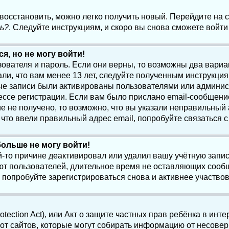
 восстановить, можно легко получить новый. Перейдите на
ь?
. Следуйте инструкциям, и скоро вы снова сможете войт
я, но не могу войти!
зователя и пароль. Если они верны, то возможны два вари
ли, что вам менее 13 лет, следуйте полученным инструкци
ые записи были активированы пользователями или админист
ссе регистрации. Если вам было прислано email-сообщени
е не получено, то возможно, что вы указали неправильный 
что ввели правильный адрес email, попробуйте связаться 
больше не могу войти!
-то причине деактивировал или удалил вашу учётную запись
т пользователей, длительное время не оставляющих сооб
 попробуйте зарегистрироваться снова и активнее участвов
otection Act), или Акт о защите частных прав ребёнка в интер
т сайтов, которые могут собирать информацию от несовер