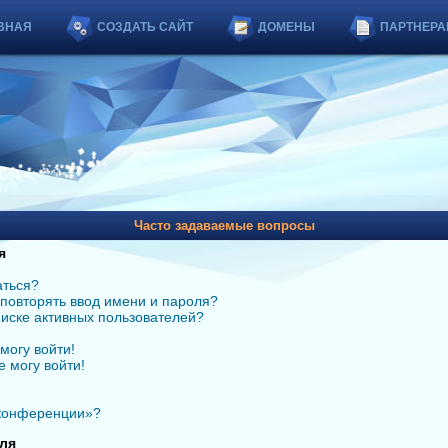
ВНАЯ
СОЗДАТЬ САЙТ
ДОМЕНЫ
ПАРТНЕРА
Часто задаваемые вопросы
я
аться?
повторять ввод имени и пароля?
списке активных пользователей?
могу войти!
е могу войти!
 конференции»?
ля