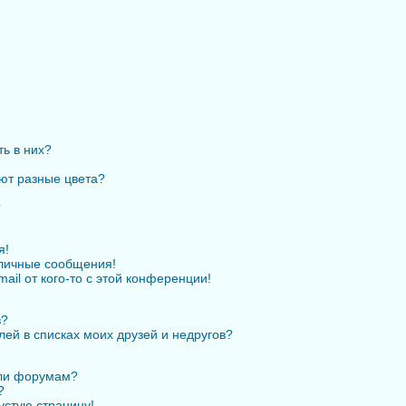
ть в них?
ют разные цвета?
?
я!
личные сообщения!
ail от кого-то с этой конференции!
в?
лей в списках моих друзей и недругов?
или форумам?
?
устую страницу!