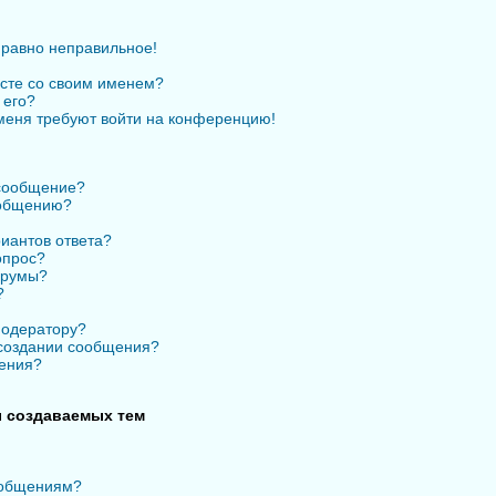
 равно неправильное!
есте со своим именем?
 его?
 меня требуют войти на конференцию!
 сообщение?
ообщению?
иантов ответа?
опрос?
орумы?
?
модератору?
 создании сообщения?
ения?
 создаваемых тем
ообщениям?