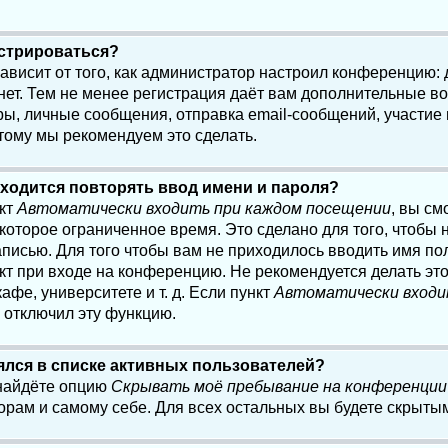
истрироваться?
 зависит от того, как администратор настроил конференцию:
нет. Тем не менее регистрация даёт вам дополнительные в
, личные сообщения, отправка email-сообщений, участие в 
этому мы рекомендуем это сделать.
ходится повторять ввод имени и пароля?
нкт
Автоматически входить при каждом посещении
, вы см
оторое ограниченное время. Это сделано для того, чтобы н
писью. Для того чтобы вам не приходилось вводить имя по
кт при входе на конференцию. Не рекомендуется делать эт
афе, университете и т. д. Если пункт
Автоматически входи
р отключил эту функцию.
лялся в списке активных пользователей?
 найдёте опцию
Скрывать моё пребывание на конференции
орам и самому себе. Для всех остальных вы будете скрыты