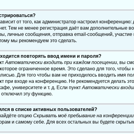
истрироваться?
 зависит от того, как администратор настроил конференцию:
нет. Тем не менее регистрация даёт вам дополнительные в
, личные сообщения, отправка email-сообщений, участие в 
этому мы рекомендуем это сделать.
ходится повторять ввод имени и пароля?
нкт
Автоматически входить при каждом посещении
, вы см
оторое ограниченное время. Это сделано для того, чтобы н
писью. Для того чтобы вам не приходилось вводить имя по
кт при входе на конференцию. Не рекомендуется делать эт
афе, университете и т. д. Если пункт
Автоматически входи
р отключил эту функцию.
лялся в списке активных пользователей?
 найдёте опцию
Скрывать моё пребывание на конференции
орам и самому себе. Для всех остальных вы будете скрыты