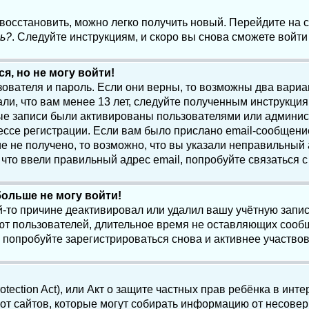
 восстановить, можно легко получить новый. Перейдите на
ь?
. Следуйте инструкциям, и скоро вы снова сможете войт
я, но не могу войти!
зователя и пароль. Если они верны, то возможны два вари
ли, что вам менее 13 лет, следуйте полученным инструкци
ые записи были активированы пользователями или админист
ссе регистрации. Если вам было прислано email-сообщени
е не получено, то возможно, что вы указали неправильный 
что ввели правильный адрес email, попробуйте связаться 
больше не могу войти!
-то причине деактивировал или удалил вашу учётную запись
т пользователей, длительное время не оставляющих сооб
 попробуйте зарегистрироваться снова и активнее участвов
otection Act), или Акт о защите частных прав ребёнка в интер
т сайтов, которые могут собирать информацию от несовер