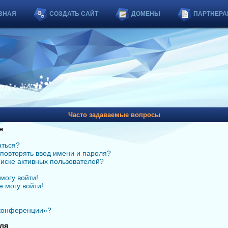
ВНАЯ
СОЗДАТЬ САЙТ
ДОМЕНЫ
ПАРТНЕРА
Часто задаваемые вопросы
я
аться?
повторять ввод имени и пароля?
списке активных пользователей?
могу войти!
е могу войти!
 конференции»?
ля