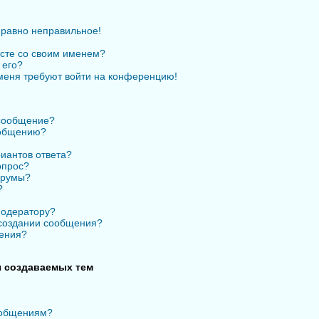
 равно неправильное!
есте со своим именем?
 его?
 меня требуют войти на конференцию!
 сообщение?
ообщению?
иантов ответа?
опрос?
орумы?
?
модератору?
 создании сообщения?
ения?
 создаваемых тем
ообщениям?