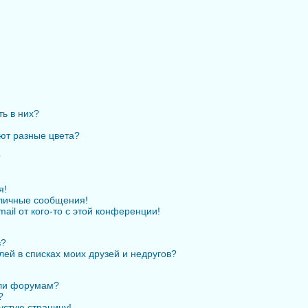
ть в них?
ют разные цвета?
?
я!
личные сообщения!
ail от кого-то с этой конференции!
в?
лей в списках моих друзей и недругов?
или форумам?
?
устую страницу!