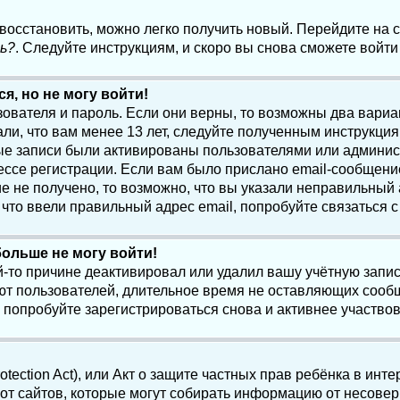
 восстановить, можно легко получить новый. Перейдите на
ь?
. Следуйте инструкциям, и скоро вы снова сможете войт
я, но не могу войти!
зователя и пароль. Если они верны, то возможны два вари
ли, что вам менее 13 лет, следуйте полученным инструкци
ые записи были активированы пользователями или админист
ссе регистрации. Если вам было прислано email-сообщени
е не получено, то возможно, что вы указали неправильный 
что ввели правильный адрес email, попробуйте связаться 
больше не могу войти!
-то причине деактивировал или удалил вашу учётную запись
т пользователей, длительное время не оставляющих сооб
 попробуйте зарегистрироваться снова и активнее участвов
otection Act), или Акт о защите частных прав ребёнка в интер
т сайтов, которые могут собирать информацию от несовер