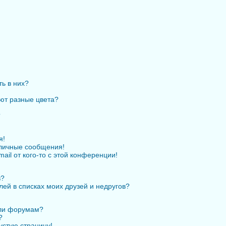
ть в них?
ют разные цвета?
?
я!
личные сообщения!
ail от кого-то с этой конференции!
в?
лей в списках моих друзей и недругов?
или форумам?
?
устую страницу!