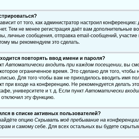
истрироваться?
 зависит от того, как администратор настроил конференцию:
нет. Тем не менее регистрация даёт вам дополнительные в
, личные сообщения, отправка email-сообщений, участие в 
этому мы рекомендуем это сделать.
ходится повторять ввод имени и пароля?
нкт
Автоматически входить при каждом посещении
, вы см
оторое ограниченное время. Это сделано для того, чтобы н
писью. Для того чтобы вам не приходилось вводить имя по
кт при входе на конференцию. Не рекомендуется делать эт
афе, университете и т. д. Если пункт
Автоматически входи
р отключил эту функцию.
лялся в списке активных пользователей?
 найдёте опцию
Скрывать моё пребывание на конференции
орам и самому себе. Для всех остальных вы будете скрыты