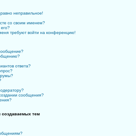
 равно неправильное!
есте со своим именем?
 его?
 меня требуют войти на конференцию!
 сообщение?
ообщению?
иантов ответа?
опрос?
орумы?
?
модератору?
 создании сообщения?
ения?
 создаваемых тем
ообщениям?