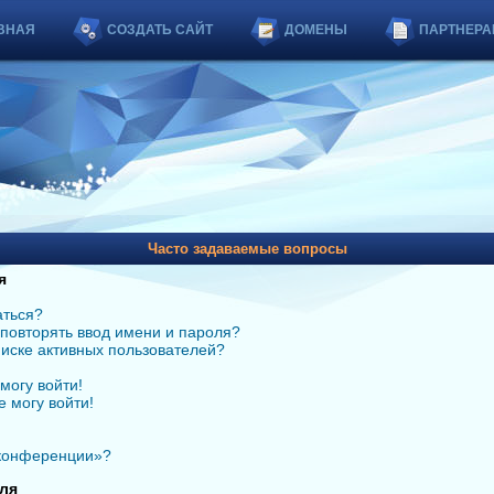
ВНАЯ
СОЗДАТЬ САЙТ
ДОМЕНЫ
ПАРТНЕРА
Часто задаваемые вопросы
я
аться?
повторять ввод имени и пароля?
списке активных пользователей?
могу войти!
е могу войти!
 конференции»?
ля