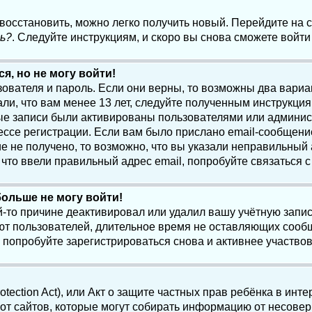
 восстановить, можно легко получить новый. Перейдите на
ь?
. Следуйте инструкциям, и скоро вы снова сможете войт
я, но не могу войти!
зователя и пароль. Если они верны, то возможны два вари
ли, что вам менее 13 лет, следуйте полученным инструкци
ые записи были активированы пользователями или админист
ссе регистрации. Если вам было прислано email-сообщени
е не получено, то возможно, что вы указали неправильный 
что ввели правильный адрес email, попробуйте связаться 
больше не могу войти!
-то причине деактивировал или удалил вашу учётную запись
т пользователей, длительное время не оставляющих сооб
 попробуйте зарегистрироваться снова и активнее участвов
otection Act), или Акт о защите частных прав ребёнка в интер
т сайтов, которые могут собирать информацию от несовер