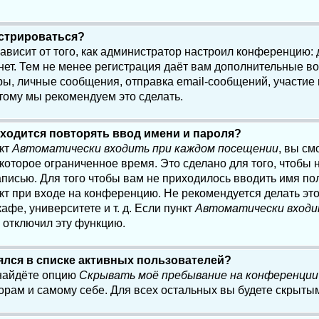
истрироваться?
 зависит от того, как администратор настроил конференцию:
нет. Тем не менее регистрация даёт вам дополнительные в
, личные сообщения, отправка email-сообщений, участие в 
этому мы рекомендуем это сделать.
ходится повторять ввод имени и пароля?
нкт
Автоматически входить при каждом посещении
, вы см
оторое ограниченное время. Это сделано для того, чтобы н
писью. Для того чтобы вам не приходилось вводить имя по
кт при входе на конференцию. Не рекомендуется делать эт
афе, университете и т. д. Если пункт
Автоматически входи
р отключил эту функцию.
лялся в списке активных пользователей?
 найдёте опцию
Скрывать моё пребывание на конференции
орам и самому себе. Для всех остальных вы будете скрыты