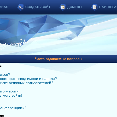
ВНАЯ
СОЗДАТЬ САЙТ
ДОМЕНЫ
ПАРТНЕРА
Часто задаваемые вопросы
я
аться?
повторять ввод имени и пароля?
списке активных пользователей?
могу войти!
е могу войти!
 конференции»?
ля