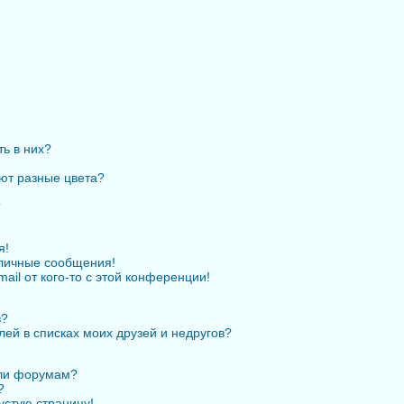
ть в них?
ют разные цвета?
?
я!
личные сообщения!
ail от кого-то с этой конференции!
в?
лей в списках моих друзей и недругов?
или форумам?
?
устую страницу!