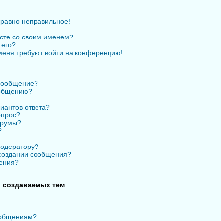
 равно неправильное!
есте со своим именем?
 его?
 меня требуют войти на конференцию!
 сообщение?
ообщению?
иантов ответа?
опрос?
орумы?
?
модератору?
 создании сообщения?
ения?
 создаваемых тем
ообщениям?