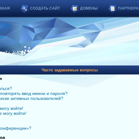
ВНАЯ
СОЗДАТЬ САЙТ
ДОМЕНЫ
ПАРТНЕРА
Часто задаваемые вопросы
я
аться?
повторять ввод имени и пароля?
списке активных пользователей?
могу войти!
е могу войти!
 конференции»?
ля