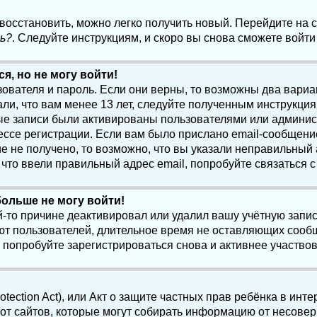
 восстановить, можно легко получить новый. Перейдите на
ь?
. Следуйте инструкциям, и скоро вы снова сможете войт
я, но не могу войти!
зователя и пароль. Если они верны, то возможны два вари
ли, что вам менее 13 лет, следуйте полученным инструкци
ые записи были активированы пользователями или админист
ссе регистрации. Если вам было прислано email-сообщени
е не получено, то возможно, что вы указали неправильный 
что ввели правильный адрес email, попробуйте связаться 
больше не могу войти!
-то причине деактивировал или удалил вашу учётную запись
т пользователей, длительное время не оставляющих сооб
 попробуйте зарегистрироваться снова и активнее участвов
otection Act), или Акт о защите частных прав ребёнка в интер
т сайтов, которые могут собирать информацию от несовер