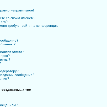
 равно неправильное!
есте со своим именем?
 его?
 меня требуют войти на конференцию!
 сообщение?
ообщению?
иантов ответа?
опрос?
орумы?
?
модератору?
 создании сообщения?
ения?
 создаваемых тем
ообщениям?