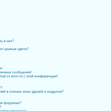
ть в них?
ют разные цвета?
?
я!
личные сообщения!
ail от кого-то с этой конференции!
в?
лей в списках моих друзей и недругов?
или форумам?
?
устую страницу!