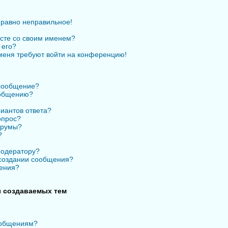
 равно неправильное!
есте со своим именем?
 его?
 меня требуют войти на конференцию!
 сообщение?
ообщению?
иантов ответа?
опрос?
орумы?
?
модератору?
 создании сообщения?
ения?
 создаваемых тем
ообщениям?