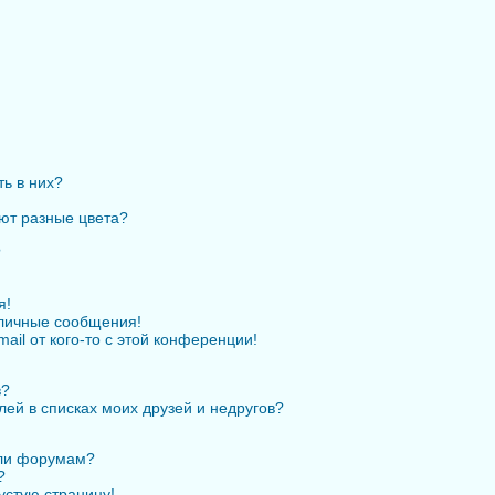
ть в них?
ют разные цвета?
?
я!
личные сообщения!
ail от кого-то с этой конференции!
в?
лей в списках моих друзей и недругов?
или форумам?
?
устую страницу!