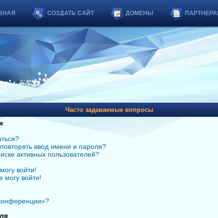
ВНАЯ
СОЗДАТЬ САЙТ
ДОМЕНЫ
ПАРТНЕРА
Часто задаваемые вопросы
я
аться?
повторять ввод имени и пароля?
списке активных пользователей?
могу войти!
е могу войти!
 конференции»?
ля