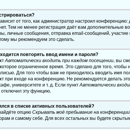
истрироваться?
 зависит от того, как администратор настроил конференцию:
нет. Тем не менее регистрация даёт вам дополнительные в
, личные сообщения, отправка email-сообщений, участие в 
этому мы рекомендуем это сделать.
ходится повторять ввод имени и пароля?
нкт
Автоматически входить при каждом посещении
, вы см
оторое ограниченное время. Это сделано для того, чтобы н
писью. Для того чтобы вам не приходилось вводить имя по
кт при входе на конференцию. Не рекомендуется делать эт
афе, университете и т. д. Если пункт
Автоматически входи
р отключил эту функцию.
лялся в списке активных пользователей?
 найдёте опцию
Скрывать моё пребывание на конференции
орам и самому себе. Для всех остальных вы будете скрыты