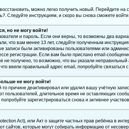
 восстановить, можно легко получить новый. Перейдите на
ь?
. Следуйте инструкциям, и скоро вы снова сможете войт
я, но не могу войти!
зователя и пароль. Если они верны, то возможны два вари
ли, что вам менее 13 лет, следуйте полученным инструкци
ые записи были активированы пользователями или админист
ссе регистрации. Если вам было прислано email-сообщени
е не получено, то возможно, что вы указали неправильный 
что ввели правильный адрес email, попробуйте связаться 
больше не могу войти!
-то причине деактивировал или удалил вашу учётную запись
т пользователей, длительное время не оставляющих сооб
 попробуйте зарегистрироваться снова и активнее участвов
otection Act), или Акт о защите частных прав ребёнка в интер
т сайтов, которые могут собирать информацию от несовер