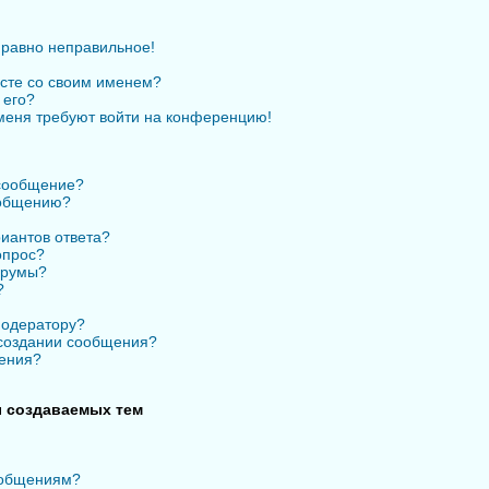
 равно неправильное!
есте со своим именем?
 его?
 меня требуют войти на конференцию!
 сообщение?
ообщению?
иантов ответа?
опрос?
орумы?
?
модератору?
 создании сообщения?
ения?
 создаваемых тем
ообщениям?