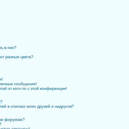
ть в них?
ют разные цвета?
?
я!
личные сообщения!
ail от кого-то с этой конференции!
в?
лей в списках моих друзей и недругов?
или форумам?
?
устую страницу!