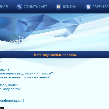
ВНАЯ
СОЗДАТЬ САЙТ
ДОМЕНЫ
ПАРТНЕРА
Часто задаваемые вопросы
я
аться?
повторять ввод имени и пароля?
списке активных пользователей?
могу войти!
е могу войти!
 конференции»?
ля