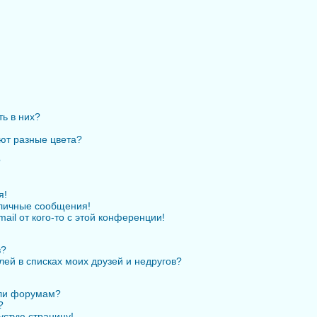
ть в них?
ют разные цвета?
?
я!
личные сообщения!
ail от кого-то с этой конференции!
в?
лей в списках моих друзей и недругов?
или форумам?
?
устую страницу!