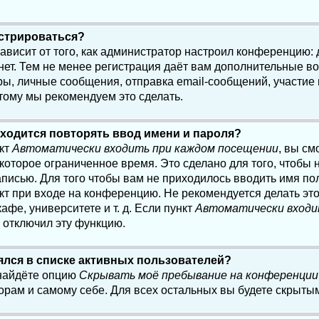
истрироваться?
 зависит от того, как администратор настроил конференцию:
нет. Тем не менее регистрация даёт вам дополнительные в
, личные сообщения, отправка email-сообщений, участие в 
этому мы рекомендуем это сделать.
ходится повторять ввод имени и пароля?
нкт
Автоматически входить при каждом посещении
, вы см
оторое ограниченное время. Это сделано для того, чтобы н
писью. Для того чтобы вам не приходилось вводить имя по
кт при входе на конференцию. Не рекомендуется делать эт
афе, университете и т. д. Если пункт
Автоматически входи
р отключил эту функцию.
лялся в списке активных пользователей?
 найдёте опцию
Скрывать моё пребывание на конференции
орам и самому себе. Для всех остальных вы будете скрыты