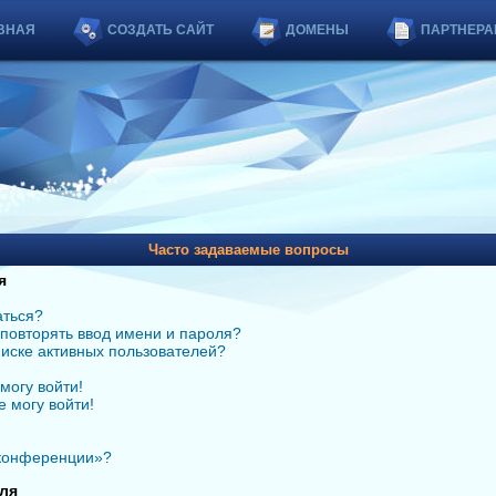
ВНАЯ
СОЗДАТЬ САЙТ
ДОМЕНЫ
ПАРТНЕРА
Часто задаваемые вопросы
я
аться?
повторять ввод имени и пароля?
списке активных пользователей?
могу войти!
е могу войти!
 конференции»?
ля