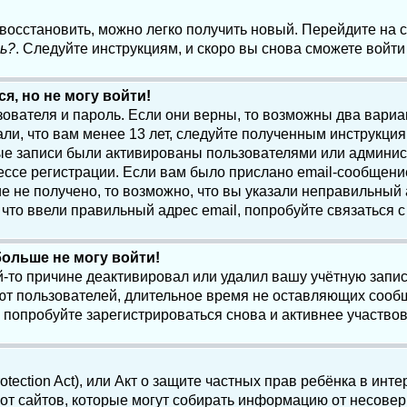
 восстановить, можно легко получить новый. Перейдите на
ь?
. Следуйте инструкциям, и скоро вы снова сможете войт
я, но не могу войти!
зователя и пароль. Если они верны, то возможны два вари
ли, что вам менее 13 лет, следуйте полученным инструкци
ые записи были активированы пользователями или админист
ссе регистрации. Если вам было прислано email-сообщени
е не получено, то возможно, что вы указали неправильный 
что ввели правильный адрес email, попробуйте связаться 
больше не могу войти!
-то причине деактивировал или удалил вашу учётную запись
т пользователей, длительное время не оставляющих сооб
 попробуйте зарегистрироваться снова и активнее участвов
otection Act), или Акт о защите частных прав ребёнка в интер
т сайтов, которые могут собирать информацию от несовер