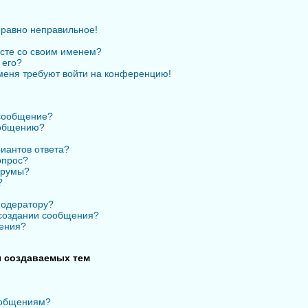
 равно неправильное!
есте со своим именем?
 его?
 меня требуют войти на конференцию!
 сообщение?
ообщению?
иантов ответа?
опрос?
орумы?
?
модератору?
 создании сообщения?
ения?
 создаваемых тем
ообщениям?