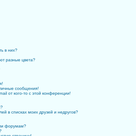
ть в них?
ют разные цвета?
?
я!
личные сообщения!
ail от кого-то с этой конференции!
в?
лей в списках моих друзей и недругов?
или форумам?
?
устую страницу!