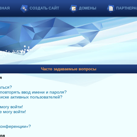
ВНАЯ
СОЗДАТЬ САЙТ
ДОМЕНЫ
ПАРТНЕРА
Часто задаваемые вопросы
я
аться?
повторять ввод имени и пароля?
списке активных пользователей?
могу войти!
е могу войти!
 конференции»?
ля