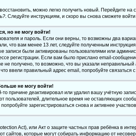
 восстановить, можно легко получить новый. Перейдите на
ь?
. Следуйте инструкциям, и скоро вы снова сможете войт
я, но не могу войти!
зователя и пароль. Если они верны, то возможны два вари
ли, что вам менее 13 лет, следуйте полученным инструкци
ые записи были активированы пользователями или админист
ссе регистрации. Если вам было прислано email-сообщени
е не получено, то возможно, что вы указали неправильный 
что ввели правильный адрес email, попробуйте связаться 
больше не могу войти!
-то причине деактивировал или удалил вашу учётную запись
т пользователей, длительное время не оставляющих сооб
 попробуйте зарегистрироваться снова и активнее участвов
otection Act), или Акт о защите частных прав ребёнка в интер
т сайтов, которые могут собирать информацию от несовер