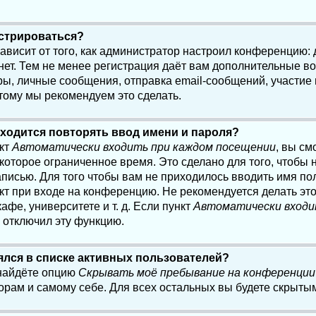
истрироваться?
 зависит от того, как администратор настроил конференцию:
нет. Тем не менее регистрация даёт вам дополнительные в
, личные сообщения, отправка email-сообщений, участие в 
этому мы рекомендуем это сделать.
ходится повторять ввод имени и пароля?
нкт
Автоматически входить при каждом посещении
, вы см
оторое ограниченное время. Это сделано для того, чтобы н
писью. Для того чтобы вам не приходилось вводить имя по
кт при входе на конференцию. Не рекомендуется делать эт
афе, университете и т. д. Если пункт
Автоматически входи
р отключил эту функцию.
лялся в списке активных пользователей?
 найдёте опцию
Скрывать моё пребывание на конференции
орам и самому себе. Для всех остальных вы будете скрыты