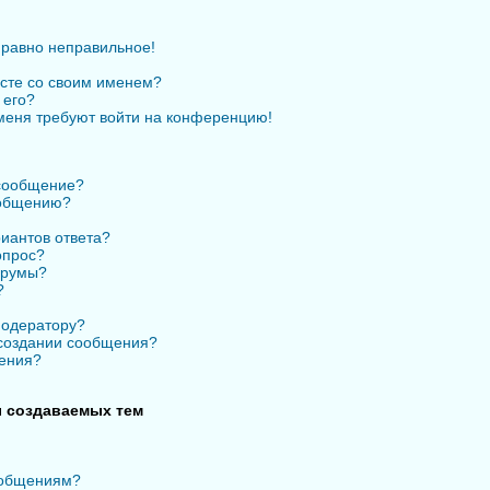
 равно неправильное!
есте со своим именем?
 его?
 меня требуют войти на конференцию!
 сообщение?
ообщению?
иантов ответа?
опрос?
орумы?
?
модератору?
 создании сообщения?
ения?
 создаваемых тем
ообщениям?