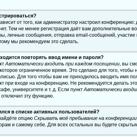
истрироваться?
 зависит от того, как администратор настроил конференцию:
нет. Тем не менее регистрация даёт вам дополнительные в
, личные сообщения, отправка email-сообщений, участие в 
этому мы рекомендуем это сделать.
ходится повторять ввод имени и пароля?
нкт
Автоматически входить при каждом посещении
, вы см
оторое ограниченное время. Это сделано для того, чтобы н
писью. Для того чтобы вам не приходилось вводить имя по
кт при входе на конференцию. Не рекомендуется делать эт
афе, университете и т. д. Если пункт
Автоматически входи
р отключил эту функцию.
лялся в списке активных пользователей?
 найдёте опцию
Скрывать моё пребывание на конференции
орам и самому себе. Для всех остальных вы будете скрыты