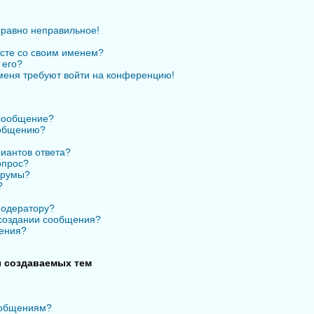
 равно неправильное!
есте со своим именем?
 его?
 меня требуют войти на конференцию!
 сообщение?
ообщению?
иантов ответа?
опрос?
орумы?
?
модератору?
 создании сообщения?
ения?
 создаваемых тем
ообщениям?