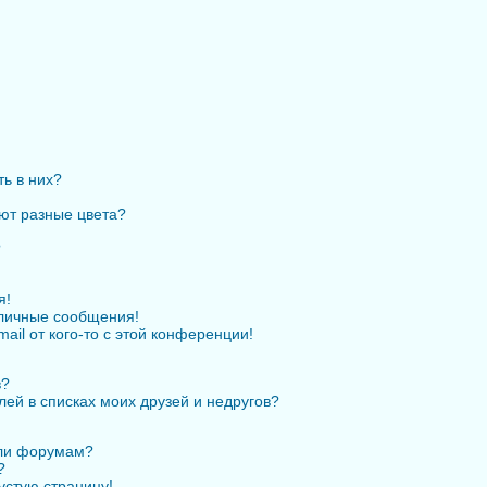
ть в них?
ют разные цвета?
?
я!
личные сообщения!
ail от кого-то с этой конференции!
в?
лей в списках моих друзей и недругов?
или форумам?
?
устую страницу!