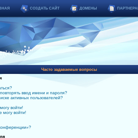
ВНАЯ
СОЗДАТЬ САЙТ
ДОМЕНЫ
ПАРТНЕРА
Часто задаваемые вопросы
я
аться?
повторять ввод имени и пароля?
списке активных пользователей?
могу войти!
е могу войти!
 конференции»?
ля