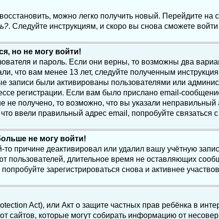
 восстановить, можно легко получить новый. Перейдите на
ь?
. Следуйте инструкциям, и скоро вы снова сможете войт
я, но не могу войти!
зователя и пароль. Если они верны, то возможны два вари
ли, что вам менее 13 лет, следуйте полученным инструкци
ые записи были активированы пользователями или админист
ссе регистрации. Если вам было прислано email-сообщени
е не получено, то возможно, что вы указали неправильный 
что ввели правильный адрес email, попробуйте связаться 
больше не могу войти!
-то причине деактивировал или удалил вашу учётную запись
т пользователей, длительное время не оставляющих сооб
 попробуйте зарегистрироваться снова и активнее участвов
otection Act), или Акт о защите частных прав ребёнка в интер
т сайтов, которые могут собирать информацию от несовер