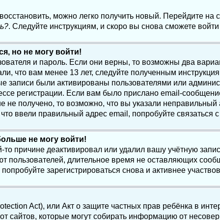
 восстановить, можно легко получить новый. Перейдите на
ь?
. Следуйте инструкциям, и скоро вы снова сможете войт
я, но не могу войти!
зователя и пароль. Если они верны, то возможны два вари
ли, что вам менее 13 лет, следуйте полученным инструкци
ые записи были активированы пользователями или админист
ссе регистрации. Если вам было прислано email-сообщени
е не получено, то возможно, что вы указали неправильный 
что ввели правильный адрес email, попробуйте связаться 
больше не могу войти!
-то причине деактивировал или удалил вашу учётную запись
т пользователей, длительное время не оставляющих сооб
 попробуйте зарегистрироваться снова и активнее участвов
otection Act), или Акт о защите частных прав ребёнка в интер
т сайтов, которые могут собирать информацию от несовер