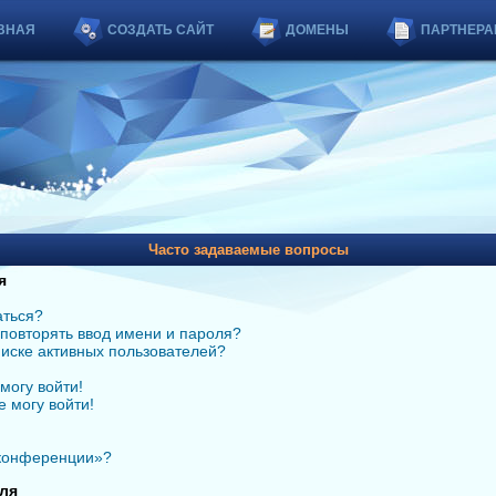
ВНАЯ
СОЗДАТЬ САЙТ
ДОМЕНЫ
ПАРТНЕРА
Часто задаваемые вопросы
я
аться?
повторять ввод имени и пароля?
списке активных пользователей?
могу войти!
е могу войти!
 конференции»?
ля