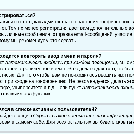
истрироваться?
 зависит от того, как администратор настроил конференцию:
нет. Тем не менее регистрация даёт вам дополнительные в
, личные сообщения, отправка email-сообщений, участие в 
этому мы рекомендуем это сделать.
ходится повторять ввод имени и пароля?
нкт
Автоматически входить при каждом посещении
, вы см
оторое ограниченное время. Это сделано для того, чтобы н
писью. Для того чтобы вам не приходилось вводить имя по
кт при входе на конференцию. Не рекомендуется делать эт
афе, университете и т. д. Если пункт
Автоматически входи
р отключил эту функцию.
лялся в списке активных пользователей?
 найдёте опцию
Скрывать моё пребывание на конференции
орам и самому себе. Для всех остальных вы будете скрыты