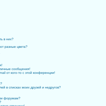
ть в них?
ют разные цвета?
?
я!
личные сообщения!
ail от кого-то с этой конференции!
в?
лей в списках моих друзей и недругов?
или форумам?
?
устую страницу!