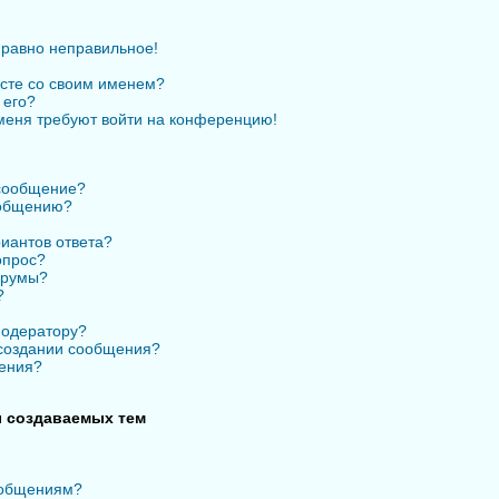
 равно неправильное!
есте со своим именем?
 его?
 меня требуют войти на конференцию!
 сообщение?
ообщению?
иантов ответа?
опрос?
орумы?
?
модератору?
 создании сообщения?
ения?
 создаваемых тем
ообщениям?