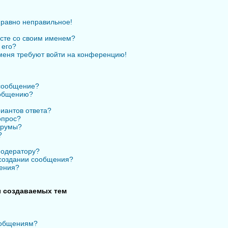
 равно неправильное!
есте со своим именем?
 его?
 меня требуют войти на конференцию!
 сообщение?
ообщению?
иантов ответа?
опрос?
орумы?
?
модератору?
 создании сообщения?
ения?
 создаваемых тем
ообщениям?