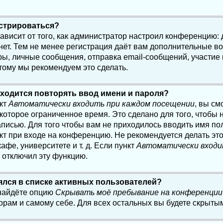
истрироваться?
 зависит от того, как администратор настроил конференцию:
нет. Тем не менее регистрация даёт вам дополнительные в
, личные сообщения, отправка email-сообщений, участие в 
этому мы рекомендуем это сделать.
ходится повторять ввод имени и пароля?
нкт
Автоматически входить при каждом посещении
, вы см
оторое ограниченное время. Это сделано для того, чтобы н
писью. Для того чтобы вам не приходилось вводить имя по
кт при входе на конференцию. Не рекомендуется делать эт
афе, университете и т. д. Если пункт
Автоматически входи
р отключил эту функцию.
лялся в списке активных пользователей?
 найдёте опцию
Скрывать моё пребывание на конференции
орам и самому себе. Для всех остальных вы будете скрыты