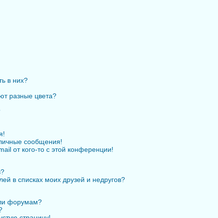
ть в них?
ют разные цвета?
?
я!
личные сообщения!
ail от кого-то с этой конференции!
в?
лей в списках моих друзей и недругов?
или форумам?
?
устую страницу!