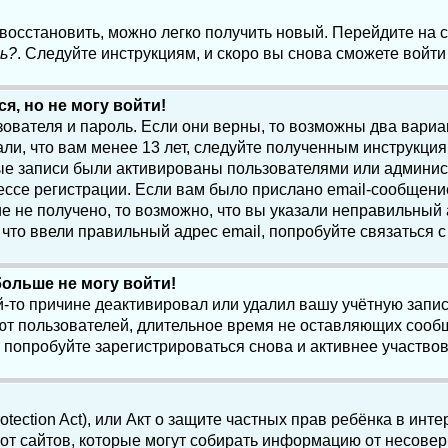
 восстановить, можно легко получить новый. Перейдите на
ь?
. Следуйте инструкциям, и скоро вы снова сможете войт
я, но не могу войти!
зователя и пароль. Если они верны, то возможны два вари
ли, что вам менее 13 лет, следуйте полученным инструкци
ые записи были активированы пользователями или админист
ссе регистрации. Если вам было прислано email-сообщени
е не получено, то возможно, что вы указали неправильный 
что ввели правильный адрес email, попробуйте связаться 
больше не могу войти!
-то причине деактивировал или удалил вашу учётную запись
т пользователей, длительное время не оставляющих сооб
 попробуйте зарегистрироваться снова и активнее участвов
otection Act), или Акт о защите частных прав ребёнка в интер
т сайтов, которые могут собирать информацию от несовер