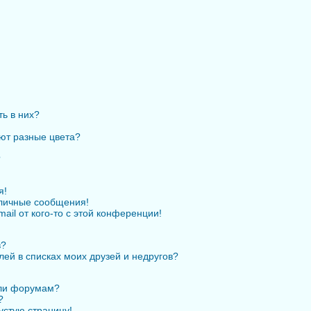
ть в них?
ют разные цвета?
?
я!
личные сообщения!
ail от кого-то с этой конференции!
в?
лей в списках моих друзей и недругов?
или форумам?
?
устую страницу!