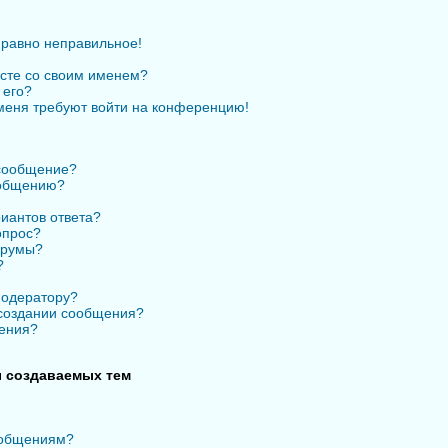
 равно неправильное!
есте со своим именем?
 его?
 меня требуют войти на конференцию!
 сообщение?
ообщению?
иантов ответа?
опрос?
орумы?
?
модератору?
 создании сообщения?
ения?
 создаваемых тем
ообщениям?