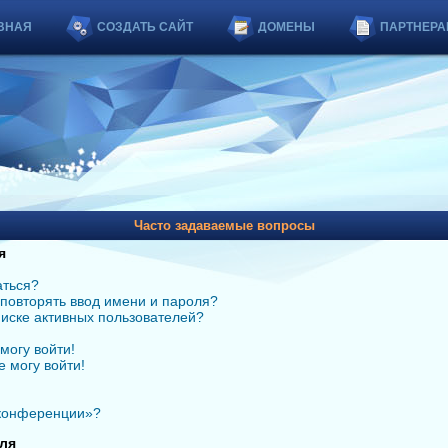
ВНАЯ
СОЗДАТЬ САЙТ
ДОМЕНЫ
ПАРТНЕРА
Часто задаваемые вопросы
я
аться?
повторять ввод имени и пароля?
списке активных пользователей?
могу войти!
е могу войти!
 конференции»?
ля