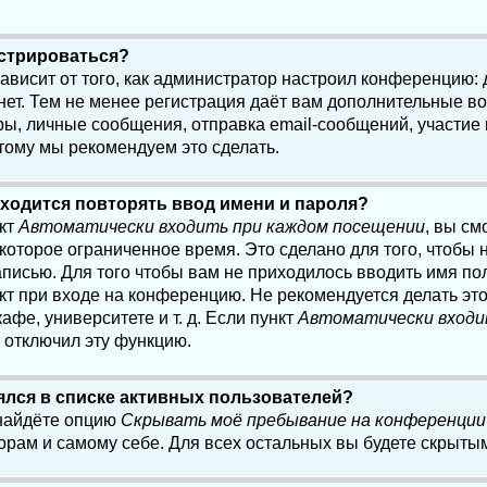
истрироваться?
 зависит от того, как администратор настроил конференцию:
нет. Тем не менее регистрация даёт вам дополнительные в
, личные сообщения, отправка email-сообщений, участие в 
этому мы рекомендуем это сделать.
ходится повторять ввод имени и пароля?
нкт
Автоматически входить при каждом посещении
, вы см
оторое ограниченное время. Это сделано для того, чтобы н
писью. Для того чтобы вам не приходилось вводить имя по
кт при входе на конференцию. Не рекомендуется делать эт
афе, университете и т. д. Если пункт
Автоматически входи
р отключил эту функцию.
лялся в списке активных пользователей?
 найдёте опцию
Скрывать моё пребывание на конференции
орам и самому себе. Для всех остальных вы будете скрыты