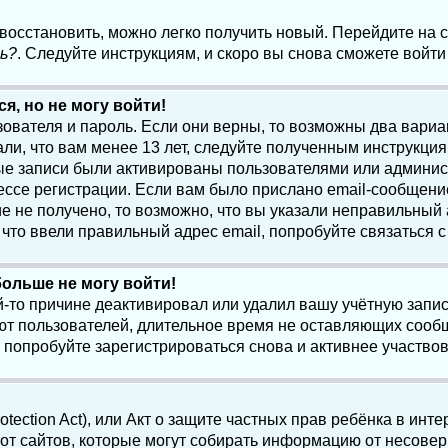
 восстановить, можно легко получить новый. Перейдите на
ь?
. Следуйте инструкциям, и скоро вы снова сможете войт
я, но не могу войти!
зователя и пароль. Если они верны, то возможны два вари
ли, что вам менее 13 лет, следуйте полученным инструкци
ые записи были активированы пользователями или админист
ссе регистрации. Если вам было прислано email-сообщени
е не получено, то возможно, что вы указали неправильный 
что ввели правильный адрес email, попробуйте связаться 
больше не могу войти!
-то причине деактивировал или удалил вашу учётную запись
т пользователей, длительное время не оставляющих сооб
 попробуйте зарегистрироваться снова и активнее участвов
otection Act), или Акт о защите частных прав ребёнка в интер
т сайтов, которые могут собирать информацию от несовер