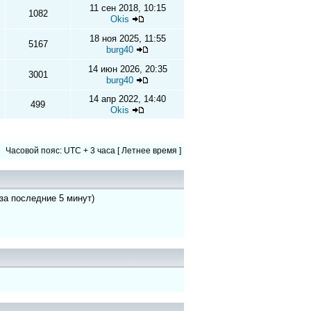
11 сен 2018, 10:15
1082
Okis
18 ноя 2025, 11:55
5167
burg40
14 июн 2026, 20:35
3001
burg40
14 апр 2022, 14:40
499
Okis
Часовой пояс: UTC + 3 часа [ Летнее время ]
 за последние 5 минут)