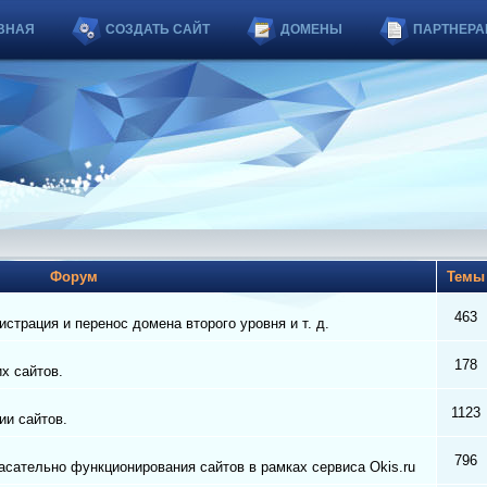
ВНАЯ
СОЗДАТЬ САЙТ
ДОМЕНЫ
ПАРТНЕРА
Форум
Тем
463
страция и перенос домена второго уровня и т. д.
178
их сайтов.
1123
ии сайтов.
796
сательно функционирования сайтов в рамках сервиса Okis.ru