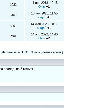
11 сен 2018, 10:15
1082
Okis
18 ноя 2025, 11:55
5167
burg40
14 июн 2026, 20:35
3001
burg40
14 апр 2022, 14:40
499
Okis
Часовой пояс: UTC + 3 часа [ Летнее время ]
 за последние 5 минут)