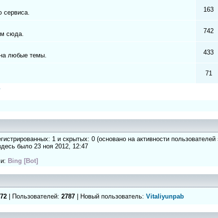
163
 сервиса.
742
ам сюда.
433
на любые темы.
71
а
регистрированных: 1 и скрытых: 0 (основано на активности пользователей
 здесь было 23 ноя 2012, 12:47
ли:
Bing [Bot]
72
| Пользователей:
2787
| Новый пользователь:
Vitaliyunpab