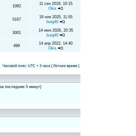
11 сен 2018, 10:15
1082
Okis
18 ноя 2025, 11:55
5167
burg40
14 июн 2026, 20:35
3001
burg40
14 апр 2022, 14:40
499
Okis
Часовой пояс: UTC + 3 часа [ Летнее время ]
 за последние 5 минут)