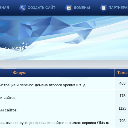
ВНАЯ
СОЗДАТЬ САЙТ
ДОМЕНЫ
ПАРТНЕРА
Форум
Тем
463
страция и перенос домена второго уровня и т. д.
178
их сайтов.
1123
ии сайтов.
796
сательно функционирования сайтов в рамках сервиса Okis.ru