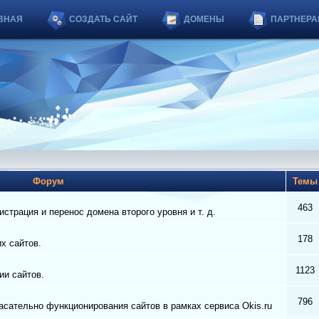
ВНАЯ
СОЗДАТЬ САЙТ
ДОМЕНЫ
ПАРТНЕРА
Форум
Тем
463
страция и перенос домена второго уровня и т. д.
178
их сайтов.
1123
ии сайтов.
796
сательно функционирования сайтов в рамках сервиса Okis.ru