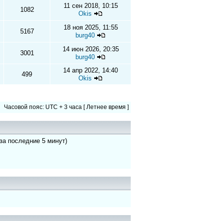
11 сен 2018, 10:15
1082
Okis
18 ноя 2025, 11:55
5167
burg40
14 июн 2026, 20:35
3001
burg40
14 апр 2022, 14:40
499
Okis
Часовой пояс: UTC + 3 часа [ Летнее время ]
 за последние 5 минут)