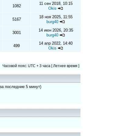
11 сен 2018, 10:15
1082
Okis
18 ноя 2025, 11:55
5167
burg40
14 июн 2026, 20:35
3001
burg40
14 апр 2022, 14:40
499
Okis
Часовой пояс: UTC + 3 часа [ Летнее время ]
 за последние 5 минут)