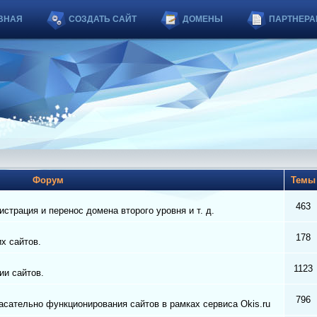
ВНАЯ
СОЗДАТЬ САЙТ
ДОМЕНЫ
ПАРТНЕРА
Форум
Тем
463
страция и перенос домена второго уровня и т. д.
178
их сайтов.
1123
ии сайтов.
796
сательно функционирования сайтов в рамках сервиса Okis.ru