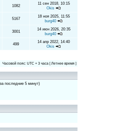
11 сен 2018, 10:15
1082
Okis
18 ноя 2025, 11:55
5167
burg40
14 июн 2026, 20:35
3001
burg40
14 апр 2022, 14:40
499
Okis
Часовой пояс: UTC + 3 часа [ Летнее время ]
 за последние 5 минут)