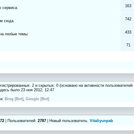
163
 сервиса.
742
ам сюда.
433
на любые темы.
71
а
регистрированных: 2 и скрытых: 0 (основано на активности пользователей
 здесь было 23 ноя 2012, 12:47
ли:
Bing [Bot]
,
Google [Bot]
72
| Пользователей:
2787
| Новый пользователь:
Vitaliyunpab