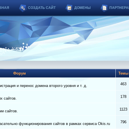
ВНАЯ
СОЗДАТЬ САЙТ
ДОМЕНЫ
ПАРТНЕРА
Форум
Тем
463
страция и перенос домена второго уровня и т. д.
178
их сайтов.
1123
ии сайтов.
796
сательно функционирования сайтов в рамках сервиса Okis.ru