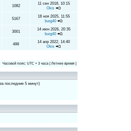
11 сен 2018, 10:15
1082
Okis
18 ноя 2025, 11:55
5167
burg40
14 июн 2026, 20:35
3001
burg40
14 апр 2022, 14:40
499
Okis
Часовой пояс: UTC + 3 часа [ Летнее время ]
 за последние 5 минут)