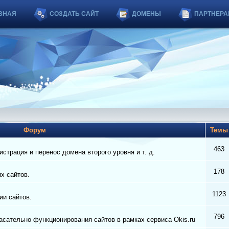
ВНАЯ
СОЗДАТЬ САЙТ
ДОМЕНЫ
ПАРТНЕРА
Форум
Тем
463
страция и перенос домена второго уровня и т. д.
178
их сайтов.
1123
ии сайтов.
796
сательно функционирования сайтов в рамках сервиса Okis.ru