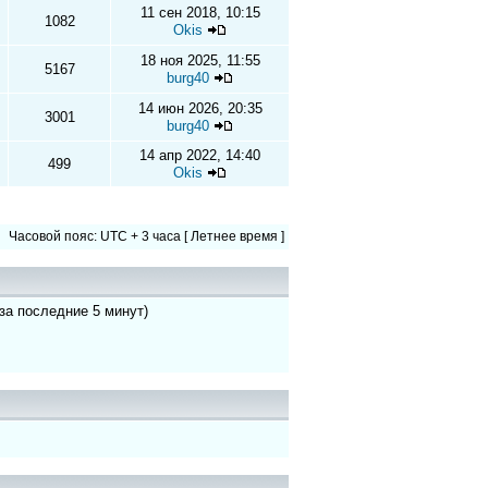
11 сен 2018, 10:15
1082
Okis
18 ноя 2025, 11:55
5167
burg40
14 июн 2026, 20:35
3001
burg40
14 апр 2022, 14:40
499
Okis
Часовой пояс: UTC + 3 часа [ Летнее время ]
 за последние 5 минут)