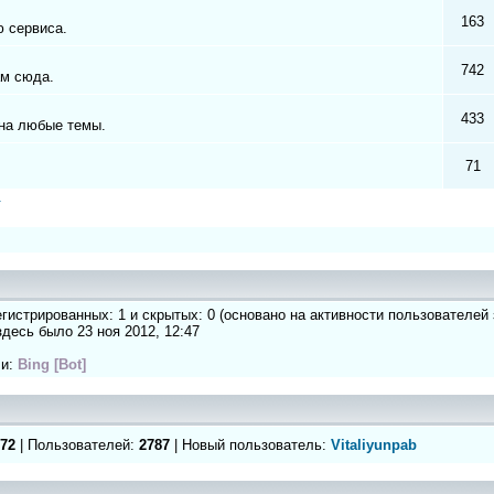
163
 сервиса.
742
ам сюда.
433
на любые темы.
71
а
регистрированных: 1 и скрытых: 0 (основано на активности пользователей
 здесь было 23 ноя 2012, 12:47
ли:
Bing [Bot]
72
| Пользователей:
2787
| Новый пользователь:
Vitaliyunpab