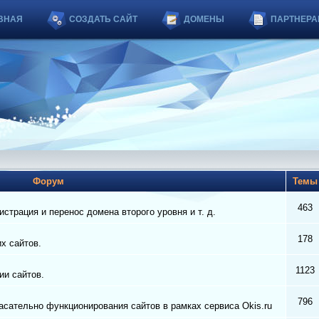
ВНАЯ
СОЗДАТЬ САЙТ
ДОМЕНЫ
ПАРТНЕРА
Форум
Тем
463
страция и перенос домена второго уровня и т. д.
178
их сайтов.
1123
ии сайтов.
796
сательно функционирования сайтов в рамках сервиса Okis.ru