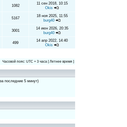
11 сен 2018, 10:15
1082
Okis
18 ноя 2025, 11:55
5167
burg40
14 июн 2026, 20:35
3001
burg40
14 апр 2022, 14:40
499
Okis
Часовой пояс: UTC + 3 часа [ Летнее время ]
 за последние 5 минут)