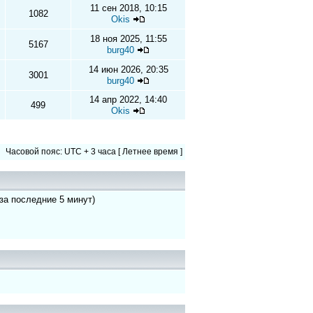
11 сен 2018, 10:15
1082
Okis
18 ноя 2025, 11:55
5167
burg40
14 июн 2026, 20:35
3001
burg40
14 апр 2022, 14:40
499
Okis
Часовой пояс: UTC + 3 часа [ Летнее время ]
 за последние 5 минут)