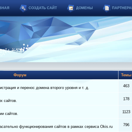
ВНАЯ
СОЗДАТЬ САЙТ
ДОМЕНЫ
ПАРТНЕРА
Форум
Тем
463
страция и перенос домена второго уровня и т. д.
178
их сайтов.
1123
ии сайтов.
796
сательно функционирования сайтов в рамках сервиса Okis.ru