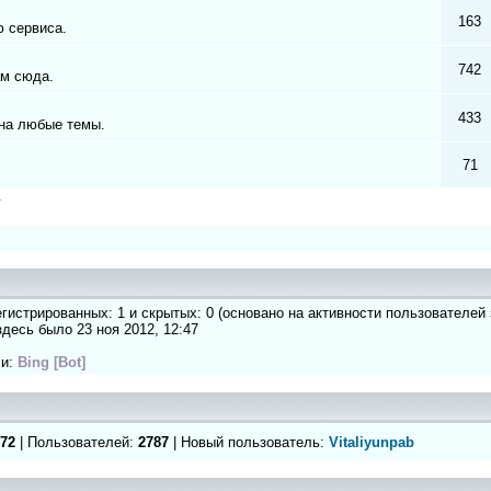
163
 сервиса.
742
ам сюда.
433
на любые темы.
71
а
регистрированных: 1 и скрытых: 0 (основано на активности пользователей
 здесь было 23 ноя 2012, 12:47
ли:
Bing [Bot]
72
| Пользователей:
2787
| Новый пользователь:
Vitaliyunpab