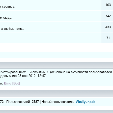
163
 сервиса.
742
ам сюда.
433
на любые темы.
71
а
регистрированных: 1 и скрытых: 0 (основано на активности пользователей
 здесь было 23 ноя 2012, 12:47
ли:
Bing [Bot]
72
| Пользователей:
2787
| Новый пользователь:
Vitaliyunpab