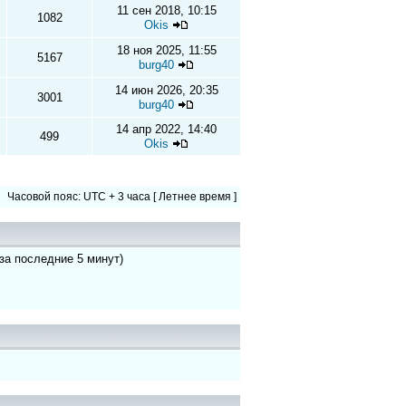
11 сен 2018, 10:15
1082
Okis
18 ноя 2025, 11:55
5167
burg40
14 июн 2026, 20:35
3001
burg40
14 апр 2022, 14:40
499
Okis
Часовой пояс: UTC + 3 часа [ Летнее время ]
 за последние 5 минут)