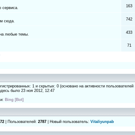
163
 сервиса.
742
ам сюда.
433
на любые темы.
71
а
регистрированных: 1 и скрытых: 0 (основано на активности пользователей
 здесь было 23 ноя 2012, 12:47
ли:
Bing [Bot]
72
| Пользователей:
2787
| Новый пользователь:
Vitaliyunpab