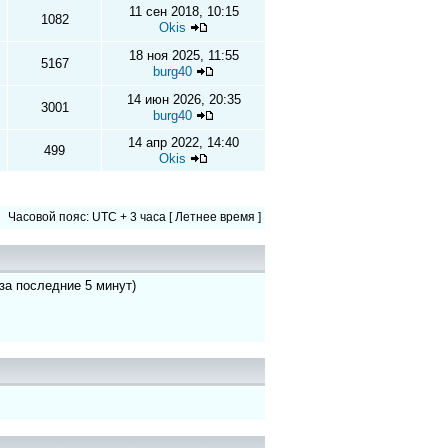
11 сен 2018, 10:15
1082
Okis
18 ноя 2025, 11:55
5167
burg40
14 июн 2026, 20:35
3001
burg40
14 апр 2022, 14:40
499
Okis
Часовой пояс: UTC + 3 часа [ Летнее время ]
 за последние 5 минут)