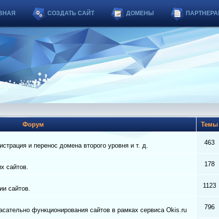
ВНАЯ
СОЗДАТЬ САЙТ
ДОМЕНЫ
ПАРТНЕРА
Форум
Тем
463
страция и перенос домена второго уровня и т. д.
178
их сайтов.
1123
ии сайтов.
796
сательно функционирования сайтов в рамках сервиса Okis.ru