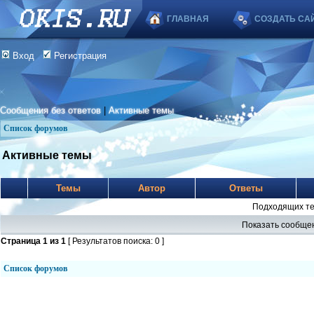
ГЛАВНАЯ
СОЗДАТЬ СА
Вход
Регистрация
Сообщения без ответов
|
Активные темы
Список форумов
Активные темы
Темы
Автор
Ответы
Подходящих те
Показать сообщен
Страница
1
из
1
[ Результатов поиска: 0 ]
Список форумов