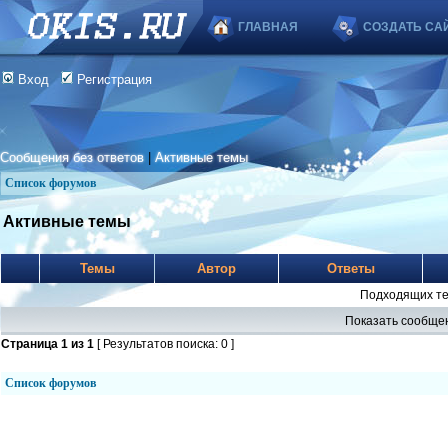
ГЛАВНАЯ
СОЗДАТЬ СА
Вход
Регистрация
Сообщения без ответов
|
Активные темы
Список форумов
Активные темы
Темы
Автор
Ответы
Подходящих те
Показать сообщен
Страница
1
из
1
[ Результатов поиска: 0 ]
Список форумов