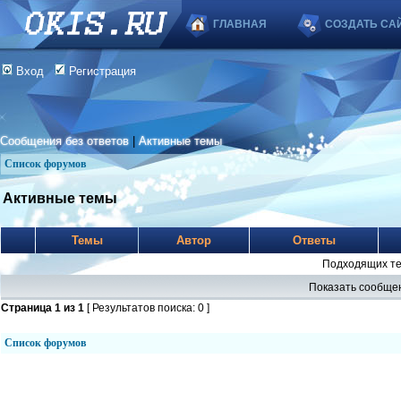
ГЛАВНАЯ
СОЗДАТЬ СА
Вход
Регистрация
Сообщения без ответов
|
Активные темы
Список форумов
Активные темы
Темы
Автор
Ответы
Подходящих те
Показать сообщен
Страница
1
из
1
[ Результатов поиска: 0 ]
Список форумов