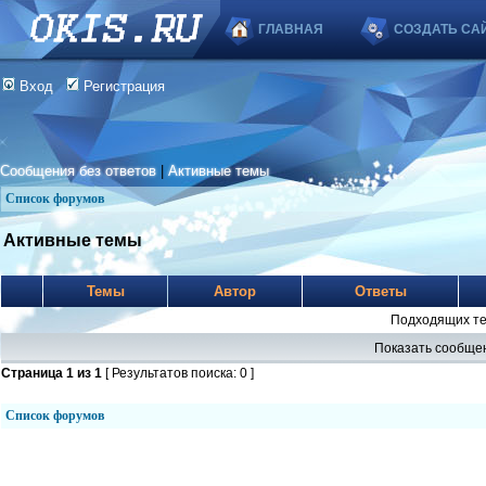
ГЛАВНАЯ
СОЗДАТЬ СА
Вход
Регистрация
Сообщения без ответов
|
Активные темы
Список форумов
Активные темы
Темы
Автор
Ответы
Подходящих те
Показать сообщен
Страница
1
из
1
[ Результатов поиска: 0 ]
Список форумов