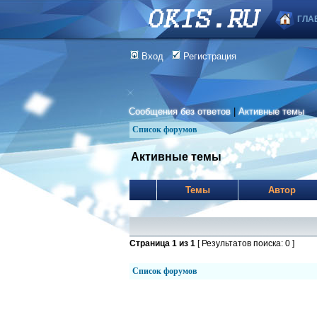
ГЛА
Вход
Регистрация
Сообщения без ответов
|
Активные темы
Список форумов
Активные темы
Темы
Автор
Страница
1
из
1
[ Результатов поиска: 0 ]
Список форумов