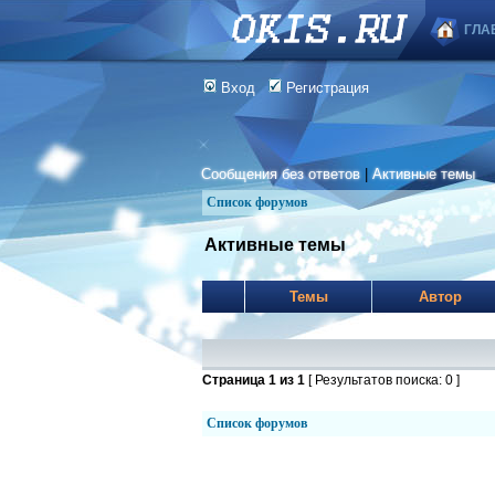
ГЛА
Вход
Регистрация
Сообщения без ответов
|
Активные темы
Список форумов
Активные темы
Темы
Автор
Страница
1
из
1
[ Результатов поиска: 0 ]
Список форумов