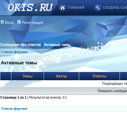
ГЛАВНАЯ
СОЗДАТЬ СА
Вход
Регистрация
Сообщения без ответов
|
Активные темы
Список форумов
Активные темы
Темы
Автор
Ответы
Подходящих те
Показать сообщен
Страница
1
из
1
[ Результатов поиска: 0 ]
Список форумов