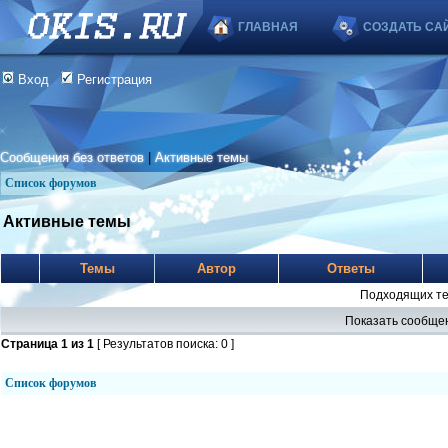
ГЛАВНАЯ
СОЗДАТЬ СА
Вход
Регистрация
Сообщения без ответов
|
Активные темы
Список форумов
Активные темы
Темы
Автор
Ответы
Подходящих те
Показать сообщен
Страница
1
из
1
[ Результатов поиска: 0 ]
Список форумов