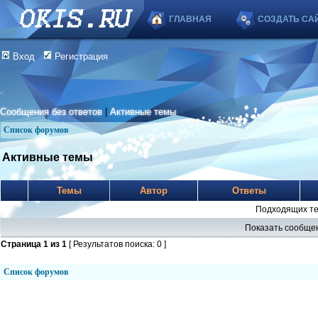
ГЛАВНАЯ
СОЗДАТЬ СА
Вход
Регистрация
Сообщения без ответов
|
Активные темы
Список форумов
Активные темы
Темы
Автор
Ответы
Подходящих те
Показать сообщен
Страница
1
из
1
[ Результатов поиска: 0 ]
Список форумов