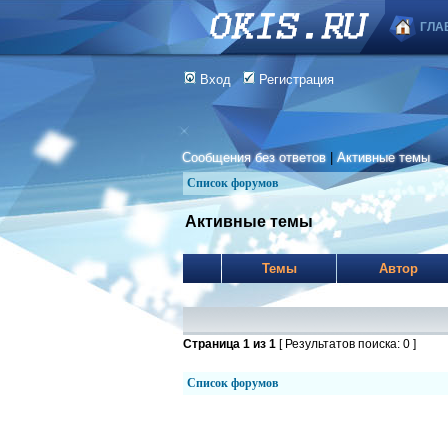
ГЛА
Вход
Регистрация
Сообщения без ответов
|
Активные темы
Список форумов
Активные темы
Темы
Автор
Страница
1
из
1
[ Результатов поиска: 0 ]
Список форумов